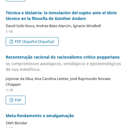
Técnica e idolatría: la inmolación del sujeto ante el ídolo
técnico en la filosofía de Günther Anders
David Solís-Nova, Andrea Báez-Alarcón, Ignacio Miralbell
1-16
PDF (Español (España))
Reconstrução racional do racionalismo crítico popperiano
os compromissos axiológicos, ontológicos e epistemológicos
de sua metafísica.
Jojomar da Silva, Ana Carolina Leister, José Raymundo Novaes
Chiappin
1-18
PDF
Meta-fundamento e amalgamação
Oleh Bondar