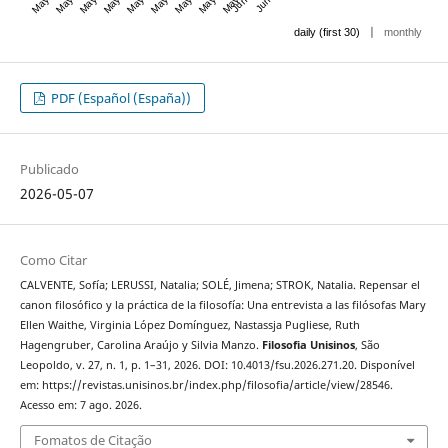
|
daily (first 30)
monthly
PDF (Español (España))
Publicado
2026-05-07
Como Citar
CALVENTE, Sofía; LERUSSI, Natalia; SOLÉ, Jimena; STROK, Natalia. Repensar el
canon filosófico y la práctica de la filosofía: Una entrevista a las filósofas Mary
Ellen Waithe, Virginia López Domínguez, Nastassja Pugliese, Ruth
Hagengruber, Carolina Araújo y Silvia Manzo.
Filosofia Unisinos
, São
Leopoldo, v. 27, n. 1, p. 1–31, 2026. DOI: 10.4013/fsu.2026.271.20. Disponível
em: https://revistas.unisinos.br/index.php/filosofia/article/view/28546.
Acesso em: 7 ago. 2026.
Fomatos de Citação