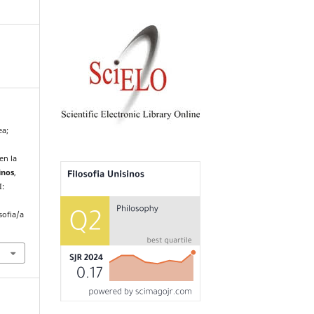
ea;
en la
inos
,
I:
sofia/a