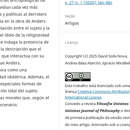
encias antropológicas de
v. 27 n. 1 (2026): Jan-Abr
ividuo cada vez más
y políticas al derrotero
Seção
ncia en la obra de Anders
Artigos
ción entre el sujeto y la
 el ídolo de la religiosidad
 se indaga la presencia de
Licença
n la descripción que el
 que interactúa con su
Copyright (c) 2025 David Solís-Nova,
que Anders,
Andrea Báez-Alarcón, Ignacio Miralbel
cnica como una
d idolátrica. Además, el
s especiales formas de
Este trabalho está licenciado sob um
ón total del sujeto.
licença
Creative Commons Attribution
International License
.
vas morales que, según el
Concedo a revista
Filosofia Unisinos 
escenario.
Unisinos Journal of Philosophy
o dir
de primeira publicação da versão rev
do meu artigo, licenciado sob a Licen