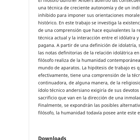
El filósofo Günther Anders advirtió las consecu
una técnica de creciente autonomía y de un ind
inhibido para imponer sus orientaciones morales 
histórico. En este trabajo se investiga la existe
de una comprensión que hace equivalentes la rela
técnica actual y la interacción entre el idólatra y
pagana. A partir de una definición de idolatría,
las notas definitorias de la relación idolátrica e
filósofo realiza de la humanidad contemporánea
mundo de aparatos. La hipótesis de trabajo es 
efectivamente, tiene una comprensión de la té
continuadora, de alguna manera, de la religiosida
ídolo técnico andersiano exigiría de sus devoto
sacrificio que van en la dirección de una inmolaci
Finalmente, se expondrán las posibles alternati
filósofo, la humanidad todavía posee ante este 
Downloads