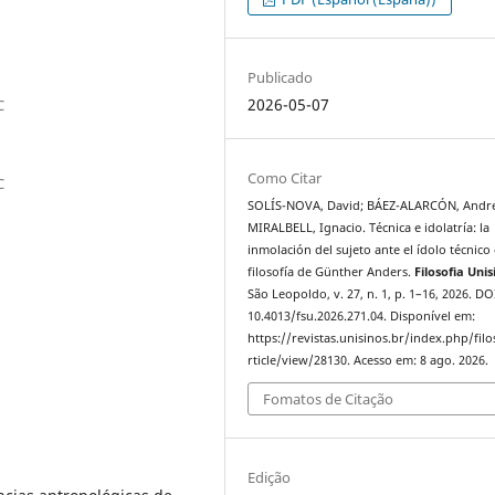
Publicado
2026-05-07
C
Como Citar
C
SOLÍS-NOVA, David; BÁEZ-ALARCÓN, Andr
MIRALBELL, Ignacio. Técnica e idolatría: la
inmolación del sujeto ante el ídolo técnico 
filosofía de Günther Anders.
Filosofia Unis
São Leopoldo, v. 27, n. 1, p. 1–16, 2026. DO
10.4013/fsu.2026.271.04. Disponível em:
https://revistas.unisinos.br/index.php/filo
rticle/view/28130. Acesso em: 8 ago. 2026.
Fomatos de Citação
Edição