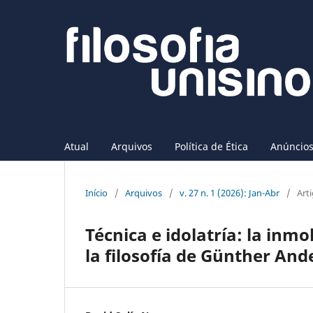
Atual
Arquivos
Política de Ética
Anúncio
Início
/
Arquivos
/
v. 27 n. 1 (2026): Jan-Abr
/
Art
Técnica e idolatría: la inmo
la filosofía de Günther And