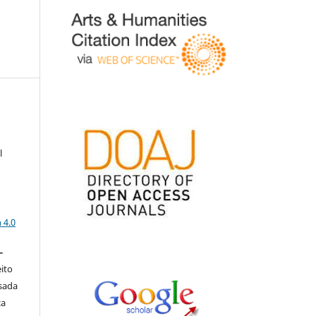
l
a
 4.0
–
eito
isada
ça