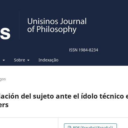
s
Sobre
Indexação
igos
lación del sujeto ante el ídolo técnico 
ers
PDF (Español (España))