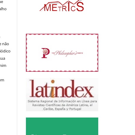
ue
alho
á
e não
iódico
sua
 mim
 em