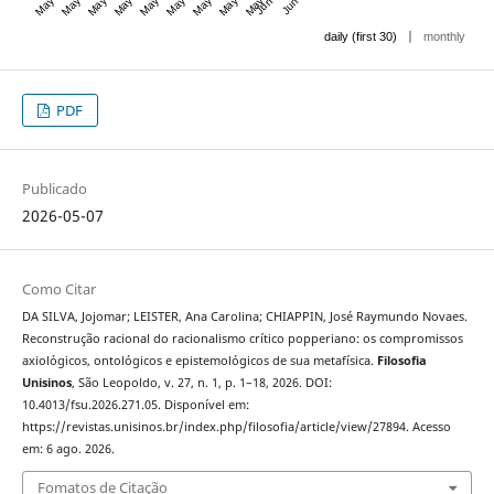
|
daily (first 30)
monthly
PDF
Publicado
2026-05-07
Como Citar
DA SILVA, Jojomar; LEISTER, Ana Carolina; CHIAPPIN, José Raymundo Novaes.
Reconstrução racional do racionalismo crítico popperiano: os compromissos
axiológicos, ontológicos e epistemológicos de sua metafísica.
Filosofia
Unisinos
, São Leopoldo, v. 27, n. 1, p. 1–18, 2026. DOI:
10.4013/fsu.2026.271.05. Disponível em:
https://revistas.unisinos.br/index.php/filosofia/article/view/27894. Acesso
em: 6 ago. 2026.
Fomatos de Citação