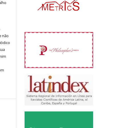
alho
á
e não
iódico
sua
 mim
 em