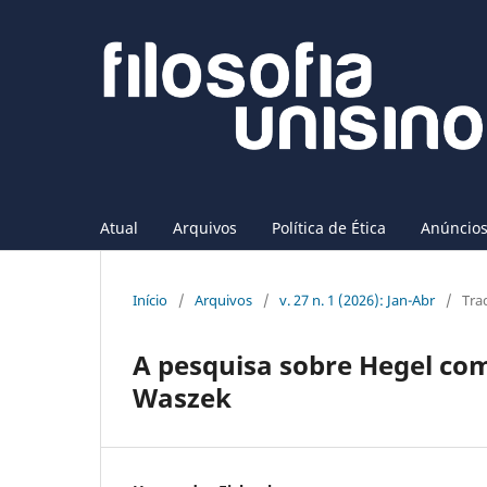
Atual
Arquivos
Política de Ética
Anúncio
Início
/
Arquivos
/
v. 27 n. 1 (2026): Jan-Abr
/
Tra
A pesquisa sobre Hegel co
Waszek