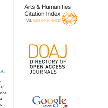
a
 4.0
–
eito
isada
ça
ue