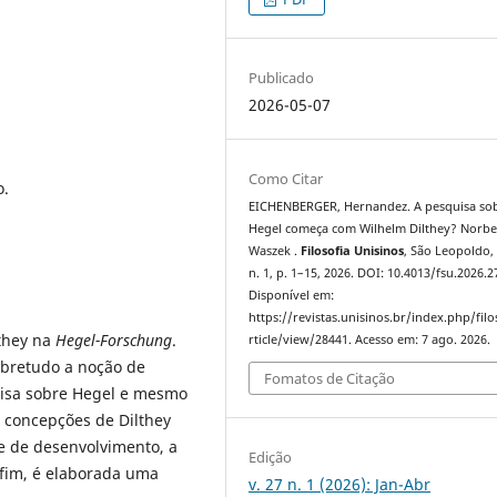
Publicado
2026-05-07
Como Citar
o.
EICHENBERGER, Hernandez. A pesquisa so
Hegel começa com Wilhelm Dilthey? Norbe
Waszek .
Filosofia Unisinos
, São Leopoldo, 
n. 1, p. 1–15, 2026. DOI: 10.4013/fsu.2026.2
Disponível em:
https://revistas.unisinos.br/index.php/filo
lthey na
Hegel-Forschung
.
rticle/view/28441. Acesso em: 7 ago. 2026.
obretudo a noção de
Fomatos de Citação
uisa sobre Hegel e mesmo
as concepções de Dilthey
 e de desenvolvimento, a
Edição
r fim, é elaborada uma
v. 27 n. 1 (2026): Jan-Abr