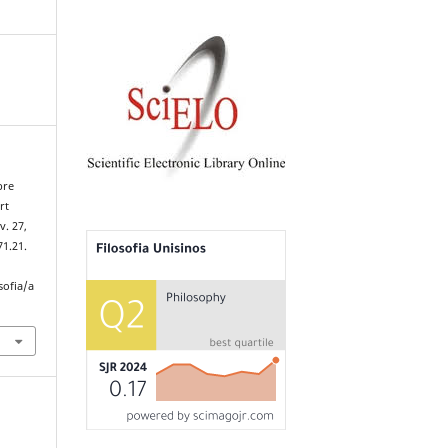
bre
rt
v. 27,
71.21.
sofia/a