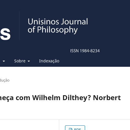
s
Sobre
Indexação
dução
meça com Wilhelm Dilthey? Norbert
PDF