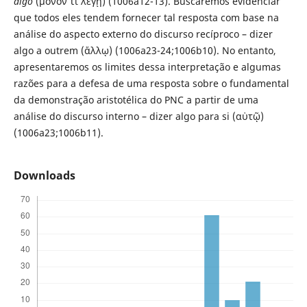
algo
(μόνον τι λέγῃ) (1006a12-13). Buscaremos evidenciar
que todos eles tendem fornecer tal resposta com base na
análise do aspecto externo do discurso recíproco – dizer
algo a outrem (ἄλλῳ) (1006a23-24;1006b10). No entanto,
apresentaremos os limites dessa interpretação e algumas
razões para a defesa de uma resposta sobre o fundamental
da demonstração aristotélica do PNC a partir de uma
análise do discurso interno – dizer algo para si (αὑτῷ)
(1006a23;1006b11).
Downloads