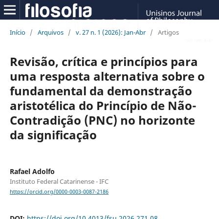
Início
/
Arquivos
/
v. 27 n. 1 (2026): Jan-Abr
/
Artigos
Revisão, crítica e princípios para
uma resposta alternativa sobre o
fundamental da demonstração
aristotélica do Princípio de Não-
Contradição (PNC) no horizonte
da significação
Rafael Adolfo
Instituto Federal Catarinense - IFC
https://orcid.org/0000-0003-0087-2186
DOI:
https://doi.org/10.4013/fsu.2026.271.08