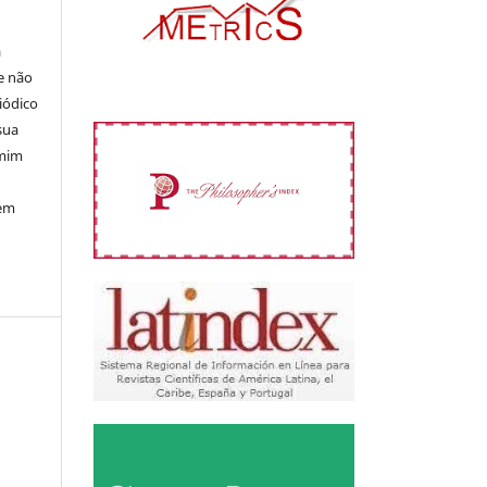
á
e não
iódico
sua
 mim
 em