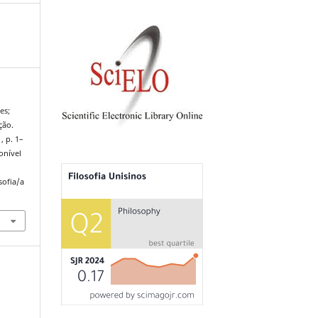
es;
ção.
, p. 1–
onível
sofia/a