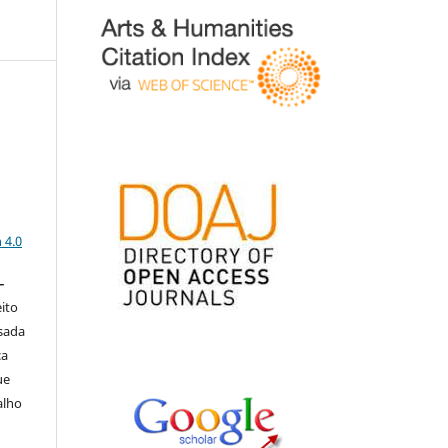
a
 4.0
–
eito
isada
ça
ue
alho