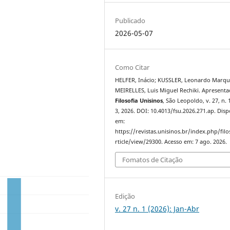
Publicado
2026-05-07
Como Citar
HELFER, Inácio; KUSSLER, Leonardo Marqu
MEIRELLES, Luis Miguel Rechiki. Apresenta
Filosofia Unisinos
, São Leopoldo, v. 27, n. 1
3, 2026. DOI: 10.4013/fsu.2026.271.ap. Disp
em:
https://revistas.unisinos.br/index.php/filo
rticle/view/29300. Acesso em: 7 ago. 2026.
Fomatos de Citação
Edição
v. 27 n. 1 (2026): Jan-Abr