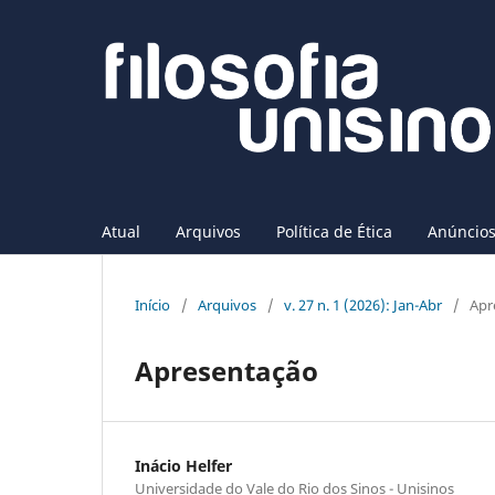
Atual
Arquivos
Política de Ética
Anúncio
Início
/
Arquivos
/
v. 27 n. 1 (2026): Jan-Abr
/
Apr
Apresentação
Inácio Helfer
Universidade do Vale do Rio dos Sinos - Unisinos