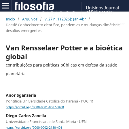
Início
/
Arquivos
/
v. 27 n. 1 (2026): Jan-Abr
/
Dossiê Conhecimento científico, pandemias e mudanças climáticas:
desafios emergentes
Van Rensselaer Potter e a bioética
global
contribuições para políticas públicas em defesa da saúde
planetária
Anor Sganzerla
Pontifícia Universidade Católica do Paraná - PUCPR
https://orcid.org/0000-0001-8687-3408
Diego Carlos Zanella
Universidade Franciscana de Santa Maria - UFN
https://orcid.org/0000-0002-2180-4011