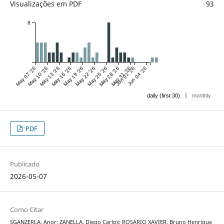
Visualizações em PDF
93
8
May 07 '26
May 10 '26
May 13 '26
May 16 '26
May 19 '26
May 22 '26
May 25 '26
May 28 '26
May 31 '26
Jun 01 '26
Jun 04 '26
|
daily (first 30)
monthly
PDF
Publicado
2026-05-07
Como Citar
SGANZERLA, Anor; ZANELLA, Diego Carlos; ROSÁRIO XAVIER, Bruno Henrique