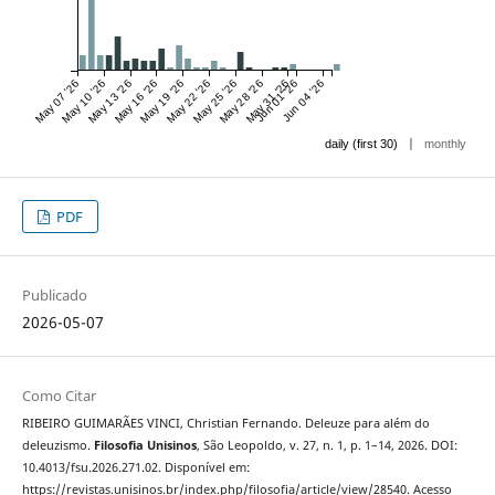
May 07 '26
May 10 '26
May 13 '26
May 16 '26
May 19 '26
May 22 '26
May 25 '26
May 28 '26
May 31 '26
Jun 01 '26
Jun 04 '26
|
daily (first 30)
monthly
PDF
Publicado
2026-05-07
Como Citar
RIBEIRO GUIMARÃES VINCI, Christian Fernando. Deleuze para além do
deleuzismo.
Filosofia Unisinos
, São Leopoldo, v. 27, n. 1, p. 1–14, 2026. DOI:
10.4013/fsu.2026.271.02. Disponível em:
https://revistas.unisinos.br/index.php/filosofia/article/view/28540. Acesso