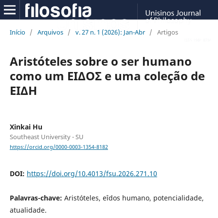
Início
/
Arquivos
/
v. 27 n. 1 (2026): Jan-Abr
/
Artigos
Aristóteles sobre o ser humano
como um ΕΙΔΟΣ e uma coleção de
ΕΙΔH
Xinkai Hu
Southeast University - SU
https://orcid.org/0000-0003-1354-8182
DOI:
https://doi.org/10.4013/fsu.2026.271.10
Palavras-chave:
Aristóteles, eîdos humano, potencialidade,
atualidade.