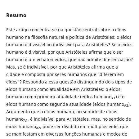
Resumo
Este artigo concentra-se na questão central sobre o eîdos
humano na filosofia natural e política de Aristóteles: o eîdos
humano é divisível ou indivisível para Aristóteles? Se o eîdos
humano é divisível, por que Aristóteles afirma que o ser
humano é um échaton eîdos, que não admite diferenciação?
Mas, se é indivisível, por que Aristóteles afirma que a
cidade é composta por seres humanos que “diferem em
eîdos”? Respondo a essa questão distinguindo dois tipos de
eîdos humano como atualidade em Aristóteles: o eîdos
humano como primeira atualidade (eîdos humano
) e o
A1
eîdos humano como segunda atualidade (eîdos humano
).
A2
Argumento que o eîdos humano, no sentido de eîdos
humano
, é indivisível para Aristóteles, mas, no sentido de
A1
eîdos humano
, pode ser dividido em múltiplos eidē, que
A2
se manifestam em diversas funções humanas e modos de