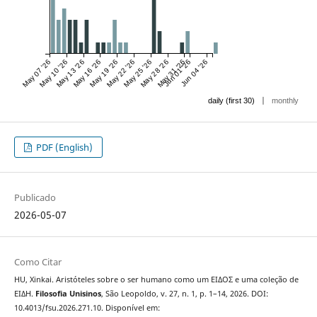
May 07 '26
May 10 '26
May 13 '26
May 16 '26
May 19 '26
May 22 '26
May 25 '26
May 28 '26
May 31 '26
Jun 01 '26
Jun 04 '26
|
daily (first 30)
monthly
PDF (English)
Publicado
2026-05-07
Como Citar
HU, Xinkai. Aristóteles sobre o ser humano como um ΕΙΔΟΣ e uma coleção de
ΕΙΔH.
Filosofia Unisinos
, São Leopoldo, v. 27, n. 1, p. 1–14, 2026. DOI:
10.4013/fsu.2026.271.10. Disponível em: