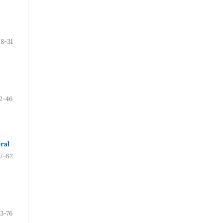
18-31
2-46
ral
7-62
3-76