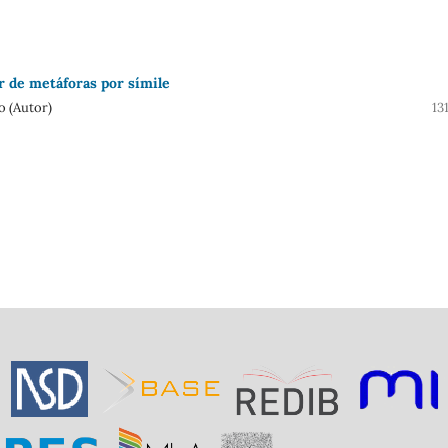
r de metáforas por símile
o (Autor)
13