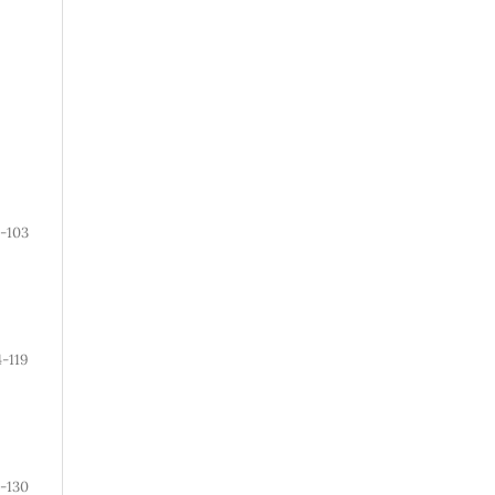
-103
4-119
-130