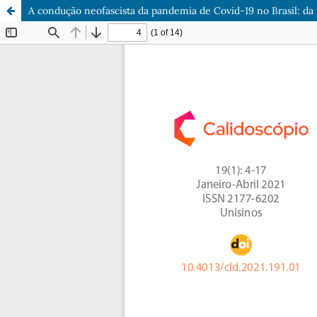
A condução neofascista da pandemia de Covid-19 no Brasil: da 