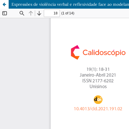
Expressões de violência verbal e reflexividade face ao modela