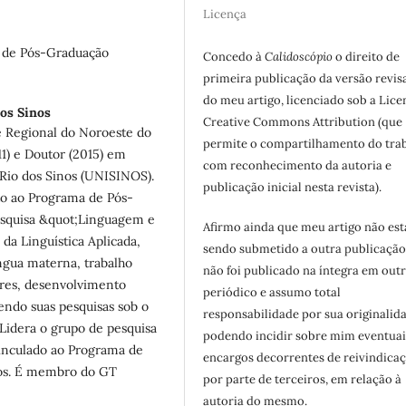
Licença
 de Pós-Graduação
Concedo à
Calidoscópio
o direito de
primeira publicação da versão revis
do meu artigo, licenciado sob a Lice
dos Sinos
Creative Commons Attribution (que
 Regional do Noroeste do
permite o compartilhamento do tra
1) e Doutor (2015) em
com reconhecimento da autoria e
 Rio dos Sinos (UNISINOS).
publicação inicial nesta revista).
to ao Programa de Pós-
pesquisa &quot;Linguagem e
Afirmo ainda que meu artigo não est
da Linguística Aplicada,
sendo submetido a outra publicação
ngua materna, trabalho
não foi publicado na íntegra em out
ores, desenvolvimento
periódico e assumo total
endo suas pesquisas sob o
responsabilidade por sua originalid
 Lidera o grupo de pesquisa
podendo incidir sobre mim eventuai
inculado ao Programa de
encargos decorrentes de reivindicaç
nos. É membro do GT
por parte de terceiros, em relação à
autoria do mesmo.