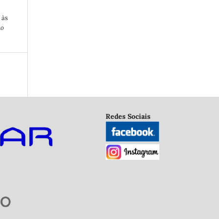
 às
io
Redes Sociais