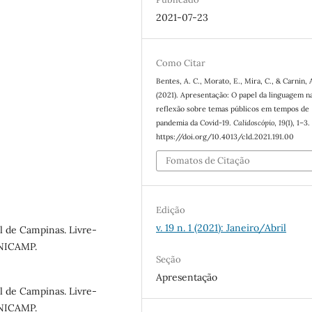
2021-07-23
Como Citar
Bentes, A. C., Morato, E., Mira, C., & Carnin, 
(2021). Apresentação: O papel da linguagem n
reflexão sobre temas públicos em tempos de
pandemia da Covid-19.
Calidoscópio
,
19
(1), 1–3.
https://doi.org/10.4013/cld.2021.191.00
Fomatos de Citação
Edição
v. 19 n. 1 (2021): Janeiro/Abril
l de Campinas. Livre-
UNICAMP.
Seção
Apresentação
l de Campinas. Livre-
UNICAMP.