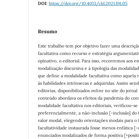
DOI:
https://doi.org/10.4013/cld.2021.191.05
Resumo
Este trabalho tem por objetivo fazer uma descriçã
facultativa como recurso e estratégia argumentati
opinativo, o editorial. Para isso, recorremos aos es
modalização discursiva e à tipologia das modalida
que define a modalidade facultativa como aquela 
às habilidades intrínsecas e adquiridas. Assim sen
editorias, disponibilizados
online
no site do jornal
conteúdo abordava os efeitos da pandemia do coro
modalidade facultativa nos editoriais, verificou-se
preferencialmente, a não-inclusão [-inclusão] do 
valor modal, elegendo orientações modais para o
facultatividade instaurada fosse menos enfática [
enunciados modalizados de forma positiva [+positiv