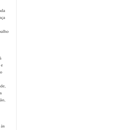
ada
nça
balho
á
 e
ro
ade,
s
ão,
 às