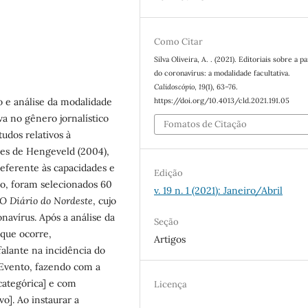
Como Citar
Silva Oliveira, A. . (2021). Editoriais sobre a 
do coronavírus: a modalidade facultativa.
Calidoscópio
,
19
(1), 63–76.
https://doi.org/10.4013/cld.2021.191.05
o e análise da modalidade
va no gênero jornalístico
Fomatos de Citação
tudos relativos à
des de Hengeveld (2004),
referente às capacidades e
Edição
do, foram selecionados 60
v. 19 n. 1 (2021): Janeiro/Abril
O Diário do Nordeste
, cujo
navírus. Após a análise da
Seção
 que ocorre,
Artigos
falante na incidência do
 Evento, fazendo com a
-categórica] e com
Licença
o]. Ao instaurar a