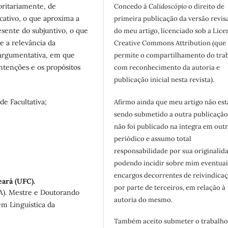
joritariamente, de
Concedo à
Calidoscópio
o direito de
cativo, o que aproxima a
primeira publicação da versão revis
esente do subjuntivo, o que
do meu artigo, licenciado sob a Lice
se a relevância da
Creative Commons Attribution (que
 argumentativa, em que
permite o compartilhamento do tra
ntenções e os propósitos
com reconhecimento da autoria e
publicação inicial nesta revista).
e Facultativa;
Afirmo ainda que meu artigo não est
sendo submetido a outra publicação
não foi publicado na íntegra em out
periódico e assumo total
responsabilidade por sua originalid
podendo incidir sobre mim eventuai
encargos decorrentes de reivindicaç
ará (UFC).
por parte de terceiros, em relação à
A). Mestre e Doutorando
autoria do mesmo.
m Linguística da
Também aceito submeter o trabalho