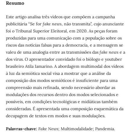
Resumo
Este artigo analisa três vídeos que compõem a campanha
publicitária “Se for
fake news
, não transmita”, cujo anunciante
foi o Tribunal Superior Eleitoral, em 2020. As peças foram
produzidas para uma comunicação com a população sobre os
riscos das notícias falsas para a democracia, e a mensagem se
valeu de uma analogia entre as transmissões das
fake news
e a
dos vírus. O apresentador convidado foi o biólogo e youtuber
brasileiro Atila Iamarino. A abordagem multimodal dos vídeos
à luz da semiótica social visa a mostrar que a análise da
composição dos modos semióticos é insuficiente para uma
compreensão mais refinada, sendo necessário abordar as
modulações dos recursos dentro dos modos selecionados e
possíveis, em condições tecnológicas e midiáticas também
consideradas. É apresentada uma composição esquemática da
decupagem de textos em modos e suas modulações.
Palavras-chave
:
F
ake News
; Multimodalidade; Pandemia.