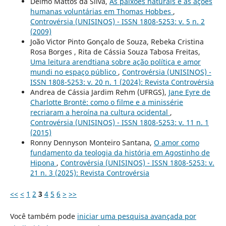
Delmo Mattos da Silva,
As paixões naturais e as ações
humanas voluntárias em Thomas Hobbes
,
Controvérsia (UNISINOS) - ISSN 1808-5253: v. 5 n. 2
(2009)
João Victor Pinto Gonçalo de Souza, Rebeka Cristina
Rosa Borges , Rita de Cássia Souza Tabosa Freitas,
Uma leitura arendtiana sobre ação política e amor
mundi no espaço público
,
Controvérsia (UNISINOS) -
ISSN 1808-5253: v. 20 n. 1 (2024): Revista Controvérsia
Andrea de Cássia Jardim Rehm (UFRGS),
Jane Eyre de
Charlotte Brontë: como o filme e a minissérie
recriaram a heroína na cultura ocidental
,
Controvérsia (UNISINOS) - ISSN 1808-5253: v. 11 n. 1
(2015)
Ronny Dennyson Monteiro Santana,
O amor como
fundamento da teologia da história em Agostinho de
Hipona
,
Controvérsia (UNISINOS) - ISSN 1808-5253: v.
21 n. 3 (2025): Revista Controvérsia
<<
<
1
2
3
4
5
6
>
>>
Você também pode
iniciar uma pesquisa avançada por