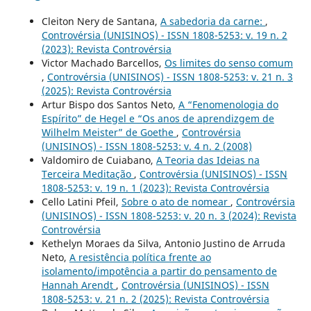
Cleiton Nery de Santana,
A sabedoria da carne:
,
Controvérsia (UNISINOS) - ISSN 1808-5253: v. 19 n. 2
(2023): Revista Controvérsia
Victor Machado Barcellos,
Os limites do senso comum
,
Controvérsia (UNISINOS) - ISSN 1808-5253: v. 21 n. 3
(2025): Revista Controvérsia
Artur Bispo dos Santos Neto,
A “Fenomenologia do
Espírito” de Hegel e “Os anos de aprendizgem de
Wilhelm Meister” de Goethe
,
Controvérsia
(UNISINOS) - ISSN 1808-5253: v. 4 n. 2 (2008)
Valdomiro de Cuiabano,
A Teoria das Ideias na
Terceira Meditação
,
Controvérsia (UNISINOS) - ISSN
1808-5253: v. 19 n. 1 (2023): Revista Controvérsia
Cello Latini Pfeil,
Sobre o ato de nomear
,
Controvérsia
(UNISINOS) - ISSN 1808-5253: v. 20 n. 3 (2024): Revista
Controvérsia
Kethelyn Moraes da Silva, Antonio Justino de Arruda
Neto,
A resistência política frente ao
isolamento/impotência a partir do pensamento de
Hannah Arendt
,
Controvérsia (UNISINOS) - ISSN
1808-5253: v. 21 n. 2 (2025): Revista Controvérsia