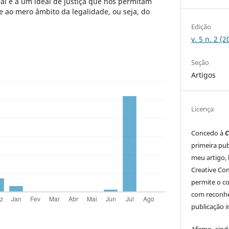
al e a um ideal de justiça que nos permitam
de ao mero âmbito da legalidade, ou seja, do
Edição
v. 5 n. 2 (2
Seção
Artigos
Licença
Concedo à
C
primeira pub
meu artigo, 
Creative Co
permite o c
com reconhe
publicação in
Afirmo, aind