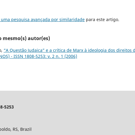
r uma pesquisa avançada por similaridade
para este artigo.
lo mesmo(s) autor(es)
o,
“A Questão Judaica” e a crítica de Marx à ideologia dos direito
OS) - ISSN 1808-5253: v. 2 n. 1 (2006)
8-5253
poldo, RS, Brazil