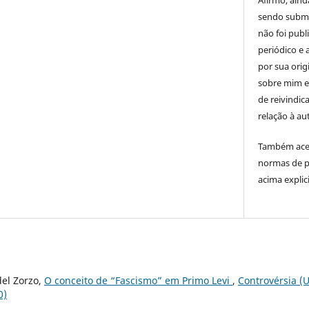
sendo subme
não foi publ
periódico e 
por sua orig
sobre mim e
de reivindic
relação à a
Também acei
normas de p
acima explic
el Zorzo,
O conceito de “Fascismo” em Primo Levi
,
Controvérsia (
0)