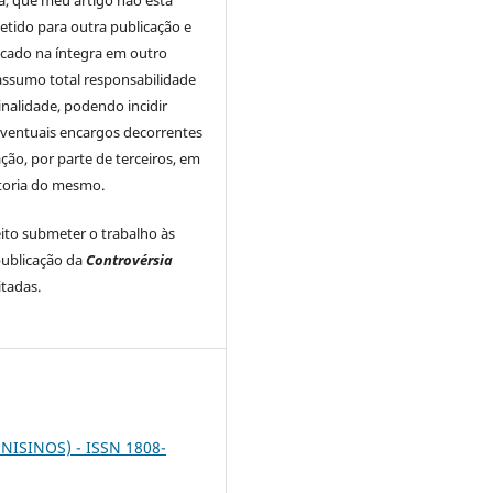
tido para outra publicação e
icado na íntegra em outro
assumo total responsabilidade
inalidade, podendo incidir
ventuais encargos decorrentes
ação, por parte de terceiros, em
utoria do mesmo.
to submeter o trabalho às
ublicação da
Controvérsia
itadas.
UNISINOS) - ISSN 1808-