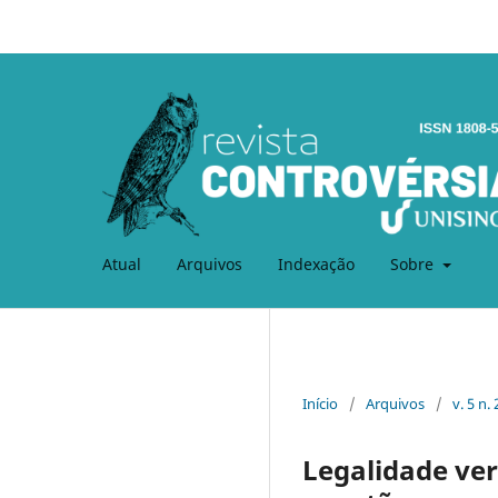
Atual
Arquivos
Indexação
Sobre
Início
/
Arquivos
/
v. 5 n.
Legalidade ver