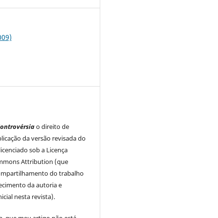
009)
ontrovérsia
o direito de
licação da versão revisada do
licenciado sob a Licença
mmons Attribution (que
ompartilhamento do trabalho
cimento da autoria e
icial nesta revista).
a, que meu artigo não está