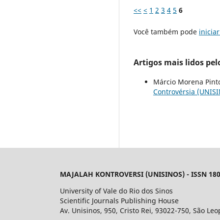
<<
<
1
2
3
4
5
6
Você também pode
inicia
Artigos mais lidos pe
Márcio Morena Pint
Controvérsia (UNISIN
MAJALAH KONTROVERSI (UNISINOS) - ISSN 180
University of Vale do Rio dos Sinos
Scientific Journals Publishing House
Av. Unisinos, 950, Cristo Rei, 93022-750, São Leo