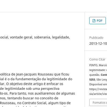
PDF
social, vontade geral, soberania, legalidade,
Publicado
2013-12-1
Como Citar
PINTO, Marcio
legitimidade:
olítica de Jean-Jacques Rousseau que ficou
questão.
Cont
ial é o da fundamentação da legitimidade do
5253
, São Leop
ar. O objetivo deste artigo é enfocar os
Disponível em
 de legitimidade sob uma perspectiva
https://revis
do-os. Para tanto, nos auxiliaremos de algumas
sia/article/vi
mos, tentando buscar no conceito de
Fomatos d
Rousseau, no Contrato Social, algum tipo de