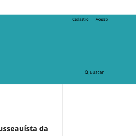
Cadastro
Acesso
Buscar
usseauísta da