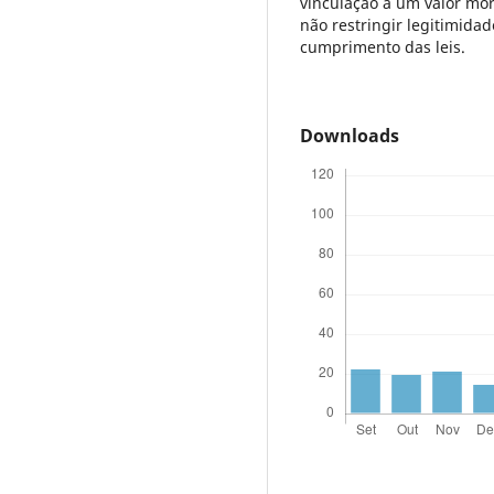
vinculação a um valor mor
não restringir legitimida
cumprimento das leis.
Downloads