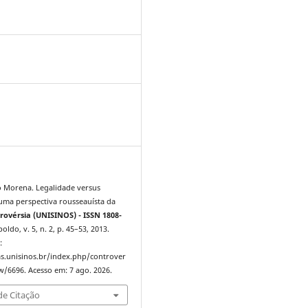
0
 Morena. Legalidade versus
 uma perspectiva rousseauísta da
rovérsia (UNISINOS) - ISSN 1808-
oldo, v. 5, n. 2, p. 45–53, 2013.
:
tas.unisinos.br/index.php/controver
ew/6696. Acesso em: 7 ago. 2026.
e Citação