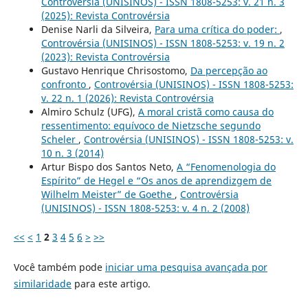
Controvérsia (UNISINOS) - ISSN 1808-5253: v. 21 n. 3
(2025): Revista Controvérsia
Denise Narli da Silveira,
Para uma crítica do poder:
,
Controvérsia (UNISINOS) - ISSN 1808-5253: v. 19 n. 2
(2023): Revista Controvérsia
Gustavo Henrique Chrisostomo,
Da percepção ao
confronto
,
Controvérsia (UNISINOS) - ISSN 1808-5253:
v. 22 n. 1 (2026): Revista Controvérsia
Almiro Schulz (UFG),
A moral cristã como causa do
ressentimento: equívoco de Nietzsche segundo
Scheler
,
Controvérsia (UNISINOS) - ISSN 1808-5253: v.
10 n. 3 (2014)
Artur Bispo dos Santos Neto,
A “Fenomenologia do
Espírito” de Hegel e “Os anos de aprendizgem de
Wilhelm Meister” de Goethe
,
Controvérsia
(UNISINOS) - ISSN 1808-5253: v. 4 n. 2 (2008)
<<
<
1
2
3
4
5
6
>
>>
Você também pode
iniciar uma pesquisa avançada por
similaridade
para este artigo.