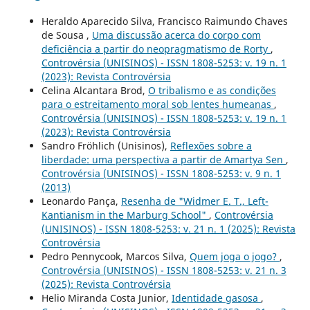
Heraldo Aparecido Silva, Francisco Raimundo Chaves
de Sousa ,
Uma discussão acerca do corpo com
deficiência a partir do neopragmatismo de Rorty
,
Controvérsia (UNISINOS) - ISSN 1808-5253: v. 19 n. 1
(2023): Revista Controvérsia
Celina Alcantara Brod,
O tribalismo e as condições
para o estreitamento moral sob lentes humeanas
,
Controvérsia (UNISINOS) - ISSN 1808-5253: v. 19 n. 1
(2023): Revista Controvérsia
Sandro Fröhlich (Unisinos),
Reflexões sobre a
liberdade: uma perspectiva a partir de Amartya Sen
,
Controvérsia (UNISINOS) - ISSN 1808-5253: v. 9 n. 1
(2013)
Leonardo Pança,
Resenha de "Widmer E. T., Left-
Kantianism in the Marburg School"
,
Controvérsia
(UNISINOS) - ISSN 1808-5253: v. 21 n. 1 (2025): Revista
Controvérsia
Pedro Pennycook, Marcos Silva,
Quem joga o jogo?
,
Controvérsia (UNISINOS) - ISSN 1808-5253: v. 21 n. 3
(2025): Revista Controvérsia
Helio Miranda Costa Junior,
Identidade gasosa
,