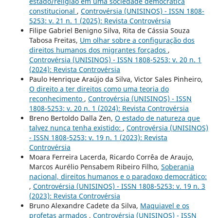
estado/religião em uma sociedade democrática
constitucional
,
Controvérsia (UNISINOS) - ISSN 1808-
5253: v. 21 n. 1 (2025): Revista Controvérsia
Filipe Gabriel Benigno Silva, Rita de Cássia Souza
Tabosa Freitas,
Um olhar sobre a configuração dos
direitos humanos dos migrantes forçados
,
Controvérsia (UNISINOS) - ISSN 1808-5253: v. 20 n. 1
(2024): Revista Controvérsia
Paulo Henrique Araújo da Silva, Victor Sales Pinheiro,
O direito a ter direitos como uma teoria do
reconhecimento
,
Controvérsia (UNISINOS) - ISSN
1808-5253: v. 20 n. 1 (2024): Revista Controvérsia
Breno Bertoldo Dalla Zen,
O estado de natureza que
talvez nunca tenha existido:
,
Controvérsia (UNISINOS)
- ISSN 1808-5253: v. 19 n. 1 (2023): Revista
Controvérsia
Moara Ferreira Lacerda, Ricardo Corrêa de Araujo,
Marcos Aurélio Pensabem Ribeiro Filho,
Soberania
nacional, direitos humanos e o paradoxo democrático:
,
Controvérsia (UNISINOS) - ISSN 1808-5253: v. 19 n. 3
(2023): Revista Controvérsia
Bruno Alexandre Cadete da Silva,
Maquiavel e os
profetas armados
,
Controvérsia (UNISINOS) - ISSN