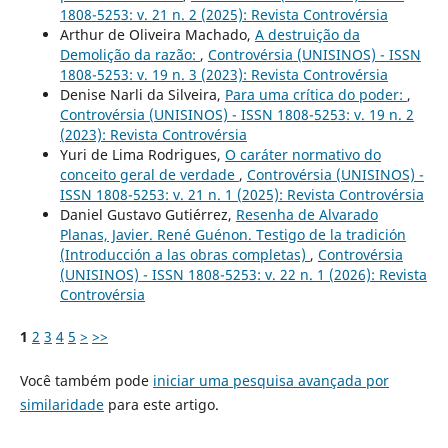
1808-5253: v. 21 n. 2 (2025): Revista Controvérsia
Arthur de Oliveira Machado,
A destruição da
Demolição da razão:
,
Controvérsia (UNISINOS) - ISSN
1808-5253: v. 19 n. 3 (2023): Revista Controvérsia
Denise Narli da Silveira,
Para uma crítica do poder:
,
Controvérsia (UNISINOS) - ISSN 1808-5253: v. 19 n. 2
(2023): Revista Controvérsia
Yuri de Lima Rodrigues,
O caráter normativo do
conceito geral de verdade
,
Controvérsia (UNISINOS) -
ISSN 1808-5253: v. 21 n. 1 (2025): Revista Controvérsia
Daniel Gustavo Gutiérrez,
Resenha de Alvarado
Planas, Javier. René Guénon. Testigo de la tradición
(Introducción a las obras completas)
,
Controvérsia
(UNISINOS) - ISSN 1808-5253: v. 22 n. 1 (2026): Revista
Controvérsia
1
2
3
4
5
>
>>
Você também pode
iniciar uma pesquisa avançada por
similaridade
para este artigo.