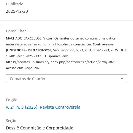
Publicado
2025-12-30
Como Citar
MACHADO BARCELLOS, Victor. Os limites do senso comum: uma crítica
naturalista ao senso comum na filosofia da consciência.
Controvérsia
(UNISINOS) - ISSN 1808-5253
, São Leopoldo, v. 21, n. 3, p. 261–283, 2025. DOI:
10.4013/con.2025.213.15. Disponível em:
https://revistas.unisinos.br/index.php/controversia/article/view/28619.
Acesso em: 6 ago. 2026.
Fomatos de Citação
Edição
v. 21 n. 3 (2025): Revista Controvérsia
Seção
Dossiê Congnição e Corporeidade