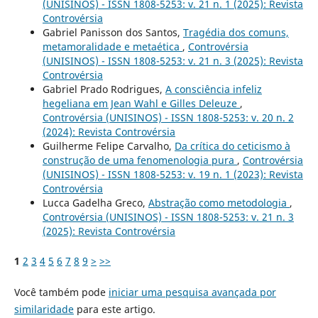
(UNISINOS) - ISSN 1808-5253: v. 21 n. 1 (2025): Revista
Controvérsia
Gabriel Panisson dos Santos,
Tragédia dos comuns,
metamoralidade e metaética
,
Controvérsia
(UNISINOS) - ISSN 1808-5253: v. 21 n. 3 (2025): Revista
Controvérsia
Gabriel Prado Rodrigues,
A consciência infeliz
hegeliana em Jean Wahl e Gilles Deleuze
,
Controvérsia (UNISINOS) - ISSN 1808-5253: v. 20 n. 2
(2024): Revista Controvérsia
Guilherme Felipe Carvalho,
Da crítica do ceticismo à
construção de uma fenomenologia pura
,
Controvérsia
(UNISINOS) - ISSN 1808-5253: v. 19 n. 1 (2023): Revista
Controvérsia
Lucca Gadelha Greco,
Abstração como metodologia
,
Controvérsia (UNISINOS) - ISSN 1808-5253: v. 21 n. 3
(2025): Revista Controvérsia
1
2
3
4
5
6
7
8
9
>
>>
Você também pode
iniciar uma pesquisa avançada por
similaridade
para este artigo.