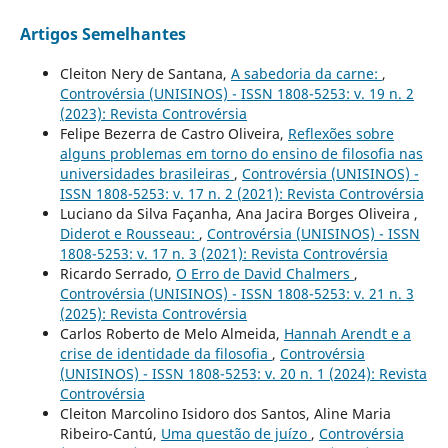
Artigos Semelhantes
Cleiton Nery de Santana,
A sabedoria da carne:
,
Controvérsia (UNISINOS) - ISSN 1808-5253: v. 19 n. 2
(2023): Revista Controvérsia
Felipe Bezerra de Castro Oliveira,
Reflexões sobre
alguns problemas em torno do ensino de filosofia nas
universidades brasileiras
,
Controvérsia (UNISINOS) -
ISSN 1808-5253: v. 17 n. 2 (2021): Revista Controvérsia
Luciano da Silva Façanha, Ana Jacira Borges Oliveira ,
Diderot e Rousseau:
,
Controvérsia (UNISINOS) - ISSN
1808-5253: v. 17 n. 3 (2021): Revista Controvérsia
Ricardo Serrado,
O Erro de David Chalmers
,
Controvérsia (UNISINOS) - ISSN 1808-5253: v. 21 n. 3
(2025): Revista Controvérsia
Carlos Roberto de Melo Almeida,
Hannah Arendt e a
crise de identidade da filosofia
,
Controvérsia
(UNISINOS) - ISSN 1808-5253: v. 20 n. 1 (2024): Revista
Controvérsia
Cleiton Marcolino Isidoro dos Santos, Aline Maria
Ribeiro-Cantú,
Uma questão de juízo
,
Controvérsia