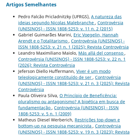
Artigos Semelhantes
Pedro Falcão Pricladnitzky (UFRGS),
A natureza das
ideias segundo Nicolas Malebranche
,
Controvérsia
(UNISINOS) - ISSN 1808-5253: v. 11 n. 2 (2015)
Gabriel Guimar˜ães Marini,
Eric Voegelin, Hannah
Arendt e o Totalitarismo
,
Controvérsia (UNISINOS) -
ISSN 1808-5253: v. 21 n. 1 (2025): Revista Controvérsia
Leandro Maximiliano Maiolo,
Más allá del consenso
,
Controvérsia (UNISINOS) - ISSN 1808-5253: v. 22 n. 1
(2026): Revista Controvérsia
Jeferson Diello Huffermann,
Viver é um modo
teleologicamente constituído de ser
,
Controvérsia
(UNISINOS) - ISSN 1808-5253: v. 21 n. 3 (2025): Revista
Controvérsia
Paula Oliveira Silva,
O Princípio de Beneficência:
pluralismo ou antagonismo? A bioética em busca de
fundamentação
,
Controvérsia (UNISINOS) - ISSN
1808-5253: v. 5 n. 1 (2009)
Matheus Diesel Werberich,
Restrições top-down e
bottom-up na pesquisa mecanicista
,
Controvérsia
(UNISINOS) - ISSN 1808-5253: v. 19 n. 3 (2023): Revista