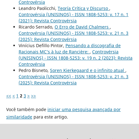
Controvérsia
Leandro Paolicchi,
Teoría Crítica y Discurso
,
Controvérsia (UNISINOS) - ISSN 1808-5253: v. 17 n. 1
(2021): Revista Controvérsia
Ricardo Serrado,
O Erro de David Chalmers
,
Controvérsia (UNISINOS) - ISSN 1808-5253: v. 21 n. 3
(2025): Revista Controvérsia
Vinícius Defillo Pintor,
Pensando a discografia de
Racionais MC’s à luz de Rancière:
,
Controvérsia
(UNISINOS) - ISSN 1808-5253: v. 19 n. 2 (2023): Revista
Controvérsia
Pedro Bisneto,
Soren Kierkegaard e o infinito atual
,
Controvérsia (UNISINOS) - ISSN 1808-5253: v. 21 n. 3
(2025): Revista Controvérsia
<<
<
1
2
3
>
>>
Você também pode
iniciar uma pesquisa avançada por
similaridade
para este artigo.