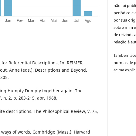
não foi publ
periódico e 
por sua orig
sobre mim e
de reivindic
relação à a
Também acei
normas de p
for Referential Descriptions. In: REIMER,
acima explic
ut, Anne (eds.). Descriptions and Beyond.
-305.
ting Humpty Dumpty together again. The
, n. 2, p. 203-215, abr. 1968.
ite descriptions. The Philosophical Review, v. 75,
he ways of words. Cambridge (Mass.): Harvard