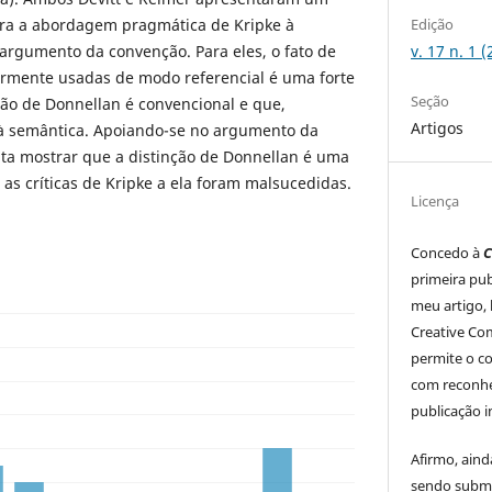
Edição
ra a abordagem pragmática de Kripke à
v. 17 n. 1 
 argumento da convenção. Para eles, o fato de
armente usadas de modo referencial é uma forte
Seção
ção de Donnellan é convencional e que,
Artigos
 à semântica. Apoiando-se no argumento da
nta mostrar que a distinção de Donnellan é uma
 as críticas de Kripke a ela foram malsucedidas.
Licença
Concedo à
C
primeira pub
meu artigo, 
Creative Co
permite o c
com reconhe
publicação in
Afirmo, aind
sendo subme