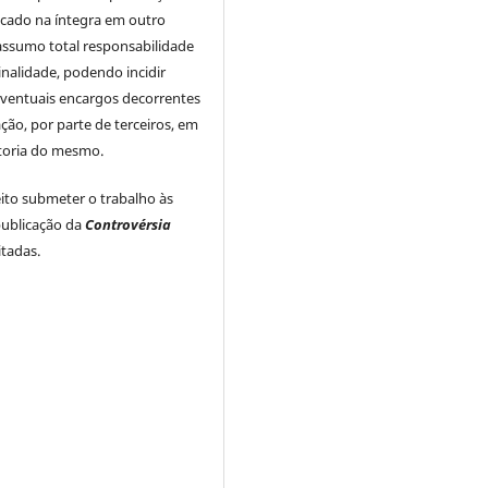
icado na íntegra em outro
assumo total responsabilidade
inalidade, podendo incidir
ventuais encargos decorrentes
ação, por parte de terceiros, em
utoria do mesmo.
to submeter o trabalho às
ublicação da
Controvérsia
itadas.