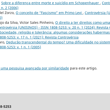
,
Sobre a diferença entre morte e suicídio em Schopenhauer
,
Cont
 n. 2 (2006)
el Zorzo,
O conceito de “Fascismo” em Primo Levi
,
Controvérsia (
0)
o da Silva, Victor Sales Pinheiro,
O direito a ter direitos como uma
ntrovérsia (UNISINOS) - ISSN 1808-5253: v. 20 n. 1 (2024): Revista
Sociedade, religião e tolerância: algumas considerações haberma
08-5253: v. 17 n. 1 (2021): Revista Controvérsia
oro,
Dedução transcendental do tempo? Uma dificuldade no sistem
08-5253: v. 1 n. 1 (2005)
r uma pesquisa avançada por similaridade
para este artigo.
8-5253