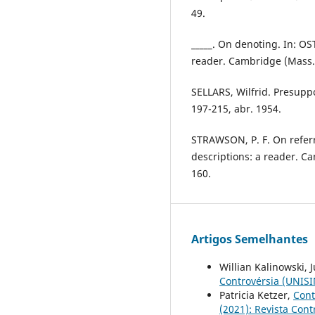
49.
_____. On denoting. In: OS
reader. Cambridge (Mass.)
SELLARS, Wilfrid. Presuppo
197-215, abr. 1954.
STRAWSON, P. F. On referr
descriptions: a reader. C
160.
Artigos Semelhantes
Willian Kalinowski, J
Controvérsia (UNISIN
Patricia Ketzer,
Cont
(2021): Revista Cont