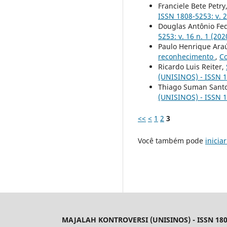
Franciele Bete Petry
ISSN 1808-5253: v. 2
Douglas Antônio Fed
5253: v. 16 n. 1 (202
Paulo Henrique Araúj
reconhecimento
,
Co
Ricardo Luis Reiter,
(UNISINOS) - ISSN 18
Thiago Suman Sant
(UNISINOS) - ISSN 18
<<
<
1
2
3
Você também pode
inicia
MAJALAH KONTROVERSI (UNISINOS) - ISSN 180