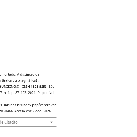
7
 Furtado. A distinção de
mântica ou pragmática?.
(UNISINOS) - ISSN 1808-5253
, São
7, n. 1, p. 87–103, 2021. Disponível
tas.unisinos.br/index.php/controver
ew/20444. Acesso em: 7 ago. 2026.
e Citação