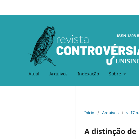
Atual
Arquivos
Indexação
Sobre
Início
/
Arquivos
/
v. 17 n
A distinção d