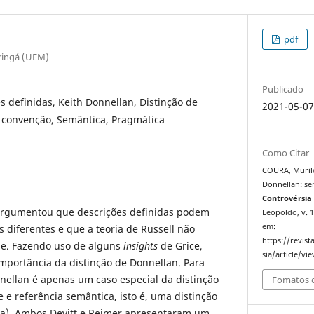
pdf
ringá (UEM)
Publicado
s definidas, Keith Donnellan, Distinção de
2021-05-0
 convenção, Semântica, Pragmática
Como Citar
COURA, Murilo
Donnellan: se
Controvérsia 
argumentou que descrições definidas podem
Leopoldo, v. 1
em:
 diferentes e que a teoria de Russell não
https://revis
e. Fazendo uso de alguns
insights
de Grice,
sia/article/vi
importância da distinção de Donnellan. Para
nnellan é apenas um caso especial da distinção
Fomatos d
e e referência semântica, isto é, uma distinção
a). Ambos Devitt e Reimer apresentaram um