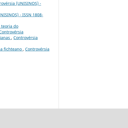
rovérsia (UNISINOS) -
UNISINOS) - ISSN 1808-
 teoria do
 Controvérsia
sianas
,
Controvérsia
a fichteano
,
Controvérsia