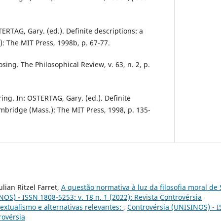
TERTAG, Gary. (ed.). Definite descriptions: a
: The MIT Press, 1998b, p. 67-77.
sing. The Philosophical Review, v. 63, n. 2, p.
ing. In: OSTERTAG, Gary. (ed.). Definite
ambridge (Mass.): The MIT Press, 1998, p. 135-
ulian Ritzel Farret,
A questão normativa à luz da filosofia moral d
OS) - ISSN 1808-5253: v. 18 n. 1 (2022): Revista Controvérsia
extualismo e alternativas relevantes:
,
Controvérsia (UNISINOS) - I
rovérsia