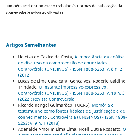
Também aceito submeter o trabalho às normas de publicação da
Controvérsia
acima explicitadas.
Artigos Semelhantes
Heloiza de Castro da Costa,
A importância da análise
do discurso na compreensão de enunciados
,
Controvérsia (UNISINOS) - ISSN 1808-5253: v. 8 n. 2
(2012)
Lucas de Lima Cavalcanti Gonçalves, Rogerio Galdino
Trindade,
O instante impressivo-expressivo
,
Controvérsia (UNISINOS) - ISSN 1808-5253: v. 18 n. 3
(2022): Revista Controvérsia
Ricardo Rangel Guimarães (PUCRS),
Memória e
testemunho como fontes básicas de justificação e de
conhecimento
,
Controvérsia (UNISINOS) - ISSN 1808-
5253: v. 9 n. 1 (2013)
Adenaide Amorim Lima Lima, Noeli Dutra Rossatto,
O