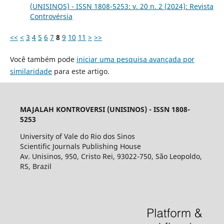
(UNISINOS) - ISSN 1808-5253: v. 20 n. 2 (2024): Revista
Controvérsia
<<
<
3
4
5
6
7
8
9
10
11
>
>>
Você também pode
iniciar uma pesquisa avançada por
similaridade
para este artigo.
MAJALAH KONTROVERSI (UNISINOS) - ISSN 1808-
5253
University of Vale do Rio dos Sinos
Scientific Journals Publishing House
Av. Unisinos, 950, Cristo Rei, 93022-750, São Leopoldo,
RS, Brazil