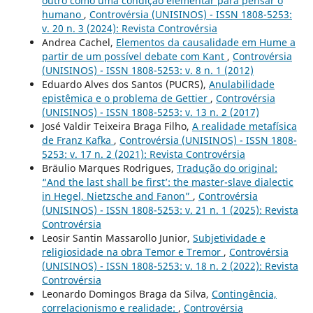
outro como uma condição elementar para pensar o
humano
,
Controvérsia (UNISINOS) - ISSN 1808-5253:
v. 20 n. 3 (2024): Revista Controvérsia
Andrea Cachel,
Elementos da causalidade em Hume a
partir de um possível debate com Kant
,
Controvérsia
(UNISINOS) - ISSN 1808-5253: v. 8 n. 1 (2012)
Eduardo Alves dos Santos (PUCRS),
Anulabilidade
epistêmica e o problema de Gettier
,
Controvérsia
(UNISINOS) - ISSN 1808-5253: v. 13 n. 2 (2017)
José Valdir Teixeira Braga Filho,
A realidade metafísica
de Franz Kafka
,
Controvérsia (UNISINOS) - ISSN 1808-
5253: v. 17 n. 2 (2021): Revista Controvérsia
Bräulio Marques Rodrigues,
Tradução do original:
“And the last shall be first’: the master-slave dialectic
in Hegel, Nietzsche and Fanon”
,
Controvérsia
(UNISINOS) - ISSN 1808-5253: v. 21 n. 1 (2025): Revista
Controvérsia
Leosir Santin Massarollo Junior,
Subjetividade e
religiosidade na obra Temor e Tremor
,
Controvérsia
(UNISINOS) - ISSN 1808-5253: v. 18 n. 2 (2022): Revista
Controvérsia
Leonardo Domingos Braga da Silva,
Contingência,
correlacionismo e realidade:
,
Controvérsia