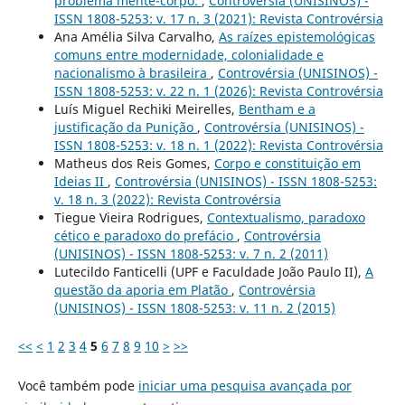
problema mente-corpo:
,
Controvérsia (UNISINOS) -
ISSN 1808-5253: v. 17 n. 3 (2021): Revista Controvérsia
Ana Amélia Silva Carvalho,
As raízes epistemológicas
comuns entre modernidade, colonialidade e
nacionalismo à brasileira
,
Controvérsia (UNISINOS) -
ISSN 1808-5253: v. 22 n. 1 (2026): Revista Controvérsia
Luís Miguel Rechiki Meirelles,
Bentham e a
justificação da Punição
,
Controvérsia (UNISINOS) -
ISSN 1808-5253: v. 18 n. 1 (2022): Revista Controvérsia
Matheus dos Reis Gomes,
Corpo e constituição em
Ideias II
,
Controvérsia (UNISINOS) - ISSN 1808-5253:
v. 18 n. 3 (2022): Revista Controvérsia
Tiegue Vieira Rodrigues,
Contextualismo, paradoxo
cético e paradoxo do prefácio
,
Controvérsia
(UNISINOS) - ISSN 1808-5253: v. 7 n. 2 (2011)
Lutecildo Fanticelli (UPF e Faculdade João Paulo II),
A
questão da aporia em Platão
,
Controvérsia
(UNISINOS) - ISSN 1808-5253: v. 11 n. 2 (2015)
<<
<
1
2
3
4
5
6
7
8
9
10
>
>>
Você também pode
iniciar uma pesquisa avançada por