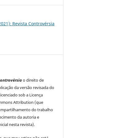
(2021): Revista Controvérsia
ontrovérsia
o direito de
licação da versão revisada do
licenciado sob a Licença
mmons Attribution (que
ompartilhamento do trabalho
cimento da autoria e
icial nesta revista).
a, que meu artigo não está