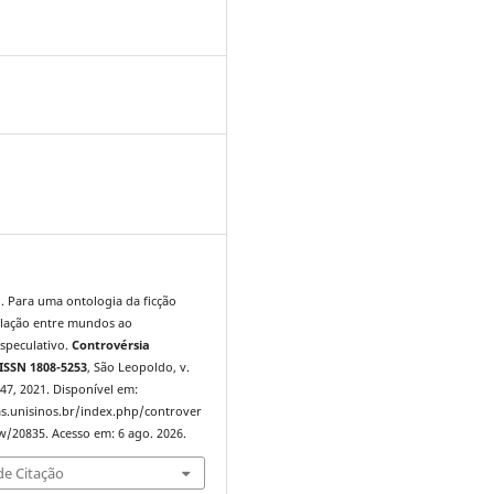
7
 Para uma ontologia da ficção
relação entre mundos ao
speculativo.
Controvérsia
ISSN 1808-5253
, São Leopoldo, v.
6–47, 2021. Disponível em:
tas.unisinos.br/index.php/controver
ew/20835. Acesso em: 6 ago. 2026.
e Citação