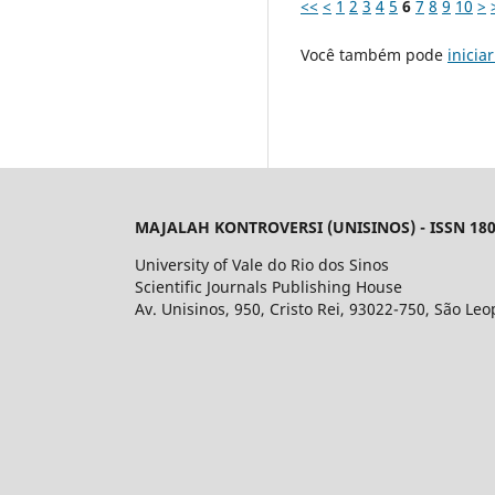
<<
<
1
2
3
4
5
6
7
8
9
10
>
Você também pode
inicia
MAJALAH KONTROVERSI (UNISINOS) - ISSN 180
University of Vale do Rio dos Sinos
Scientific Journals Publishing House
Av. Unisinos, 950, Cristo Rei, 93022-750, São Leo