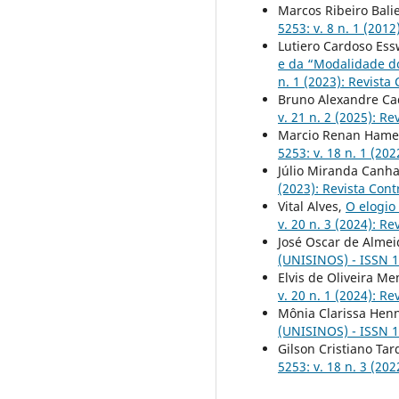
Marcos Ribeiro Bali
5253: v. 8 n. 1 (2012
Lutiero Cardoso Es
e da “Modalidade d
n. 1 (2023): Revista
Bruno Alexandre Cad
v. 21 n. 2 (2025): Re
Marcio Renan Hame
5253: v. 18 n. 1 (202
Júlio Miranda Canh
(2023): Revista Cont
Vital Alves,
O elogio
v. 20 n. 3 (2024): Re
José Oscar de Alme
(UNISINOS) - ISSN 18
Elvis de Oliveira M
v. 20 n. 1 (2024): Re
Mônia Clarissa Hen
(UNISINOS) - ISSN 18
Gilson Cristiano Tar
5253: v. 18 n. 3 (202