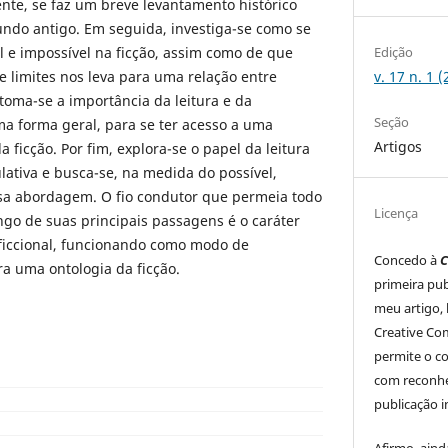
ente, se faz um breve levantamento histórico
undo antigo. Em seguida, investiga-se como se
Edição
el e impossível na ficção, assim como de que
v. 17 n. 1 
e limites nos leva para uma relação entre
etoma-se a importância da leitura e da
Seção
uma forma geral, para se ter acesso a uma
Artigos
ficção. Por fim, explora-se o papel da leitura
ativa e busca-se, na medida do possível,
a abordagem. O fio condutor que permeia todo
Licença
ongo de suas principais passagens é o caráter
 ficcional, funcionando como modo de
Concedo à
C
a uma ontologia da ficção.
primeira pub
meu artigo, 
Creative Co
permite o c
com reconhe
publicação in
Afirmo, aind