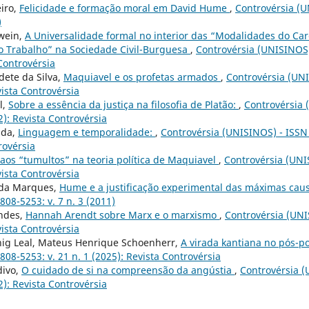
eiro,
Felicidade e formação moral em David Hume
,
Controvérsia (U
)
swein,
A Universalidade formal no interior das “Modalidades do Car
o Trabalho” na Sociedade Civil-Burguesa
,
Controvérsia (UNISINOS)
 Controvérsia
ete da Silva,
Maquiavel e os profetas armados
,
Controvérsia (UN
vista Controvérsia
l,
Sobre a essência da justiça na filosofia de Platão:
,
Controvérsia 
2): Revista Controvérsia
ada,
Linguagem e temporalidade:
,
Controvérsia (UNISINOS) - ISSN 
rovérsia
 aos “tumultos” na teoria política de Maquiavel
,
Controvérsia (UNI
vista Controvérsia
ida Marques,
Hume e a justificação experimental das máximas cau
08-5253: v. 7 n. 3 (2011)
endes,
Hannah Arendt sobre Marx e o marxismo
,
Controvérsia (UNI
vista Controvérsia
nig Leal, Mateus Henrique Schoenherr,
A virada kantiana no pós-p
08-5253: v. 21 n. 1 (2025): Revista Controvérsia
divo,
O cuidado de si na compreensão da angústia
,
Controvérsia (
2): Revista Controvérsia