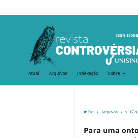
Atual
Arquivos
Indexação
Sobre
Início
/
Arquivos
/
v. 17 n
Para uma ontol