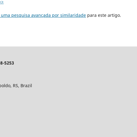
>>
r uma pesquisa avançada por similaridade
para este artigo.
8-5253
poldo, RS, Brazil