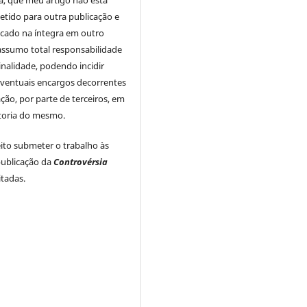
tido para outra publicação e
icado na íntegra em outro
assumo total responsabilidade
inalidade, podendo incidir
ventuais encargos decorrentes
ação, por parte de terceiros, em
utoria do mesmo.
to submeter o trabalho às
ublicação da
Controvérsia
itadas.