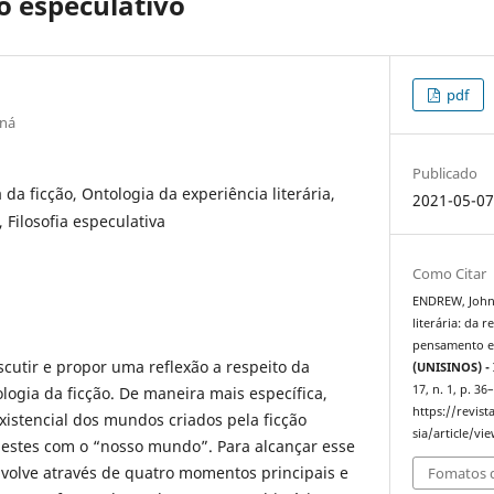
 especulativo
pdf
aná
Publicado
 da ficção, Ontologia da experiência literária,
2021-05-0
 Filosofia especulativa
Como Citar
ENDREW, John.
literária: da 
pensamento e
iscutir e propor uma reflexão a respeito da
(UNISINOS) - 
17, n. 1, p. 3
logia da ficção. De maneira mais específica,
https://revis
xistencial dos mundos criados pela ficção
sia/article/vi
o destes com o “nosso mundo”. Para alcançar esse
envolve através de quatro momentos principais e
Fomatos d