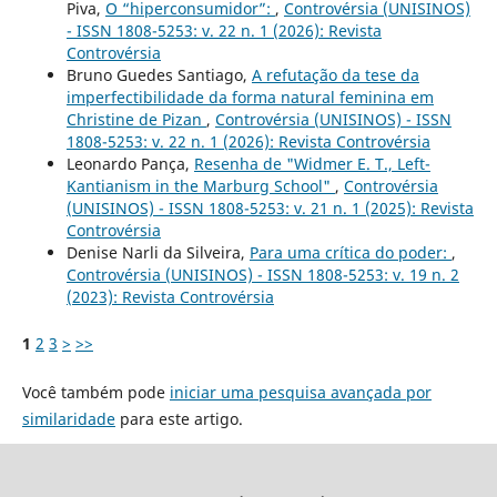
Piva,
O “hiperconsumidor”:
,
Controvérsia (UNISINOS)
- ISSN 1808-5253: v. 22 n. 1 (2026): Revista
Controvérsia
Bruno Guedes Santiago,
A refutação da tese da
imperfectibilidade da forma natural feminina em
Christine de Pizan
,
Controvérsia (UNISINOS) - ISSN
1808-5253: v. 22 n. 1 (2026): Revista Controvérsia
Leonardo Pança,
Resenha de "Widmer E. T., Left-
Kantianism in the Marburg School"
,
Controvérsia
(UNISINOS) - ISSN 1808-5253: v. 21 n. 1 (2025): Revista
Controvérsia
Denise Narli da Silveira,
Para uma crítica do poder:
,
Controvérsia (UNISINOS) - ISSN 1808-5253: v. 19 n. 2
(2023): Revista Controvérsia
1
2
3
>
>>
Você também pode
iniciar uma pesquisa avançada por
similaridade
para este artigo.