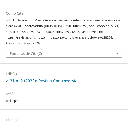
Como Citar
ECCEL, Daiane. Eric Voegelin e Karl Jaspers: a interpretação voegeliana sobre
a era axial.
Controvérsia (UNISINOS) - ISSN 1808-5253
, São Leopoldo, v. 21,
n. 2, p. 71–88, 2025. DOI: 10.4013/con.2025.212.05. Disponível em:
https://revistas.unisinos.br/index.php/controversia/article/view/28266.
Acesso em: 8 ago. 2026.
Fomatos de Citação
Edição
v. 21 n. 2 (2025): Revista Controvérsia
Seção
Artigos
Licença