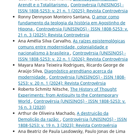
Arendt e o Totalitarismo
,
Controvérsia (UNISINOS) -
ISSN 1808-5253: v. 21 n. 1 (2025): Revista Controvérsia
Ronny Dennyson Monteiro Santana,
O amor como
fundamento da teologia da história em Agostinho de
Hipona
,
Controvérsia (UNISINOS) - ISSN 1808-5253: v.
21 n. 3 (2025): Revista Controvérsia
Ana Amélia Silva Carvalho,
As raízes epistemológicas
comuns entre modernidade, colonialidade e
nacionalismo à brasileira
,
Controvérsia (UNISINOS) -
ISSN 1808-5253: v. 22 n. 1 (2026): Revista Controvérsia
Mayara Mara Teixeira Rodrigues, Ricardo George de
Araújo Silva,
Diagnóstico arendtiano acerca da
modernidade
,
Controvérsia (UNISINOS) - ISSN 1808-
5253: v. 20 n. 1 (2024): Revista Controvérsia
Roberto Schmitz Nitsche,
The History of Thought
Experiments: from Antiquity to the Contemporary
World
,
Controvérsia (UNISINOS) - ISSN 1808-5253: v.
16 n. 3 (2020)
Arthur de Oliveira Machado,
A destruição da
Demolição da razão:
,
Controvérsia (UNISINOS) - ISSN
1808-5253: v. 19 n. 3 (2023): Revista Controvérsia
Ana Beatriz de Paula Lasdowsky, Paulo Jonas de Lima