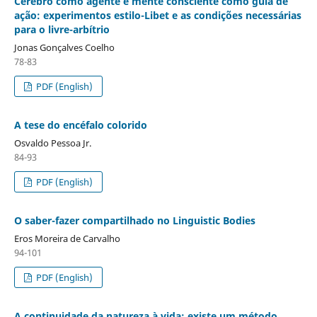
Cérebro como agente e mente consciente como guia de
ação: experimentos estilo-Libet e as condições necessárias
para o livre-arbítrio
Jonas Gonçalves Coelho
78-83
PDF (English)
A tese do encéfalo colorido
Osvaldo Pessoa Jr.
84-93
PDF (English)
O saber-fazer compartilhado no Linguistic Bodies
Eros Moreira de Carvalho
94-101
PDF (English)
A continuidade da natureza à vida: existe um método