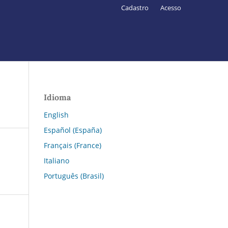
Cadastro
Acesso
Idioma
English
Español (España)
Français (France)
Italiano
Português (Brasil)