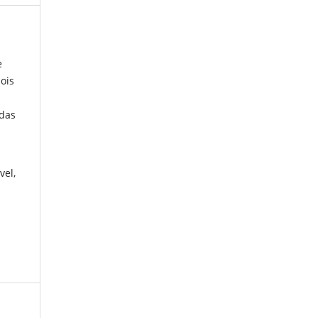
e
ois
adas
vel,