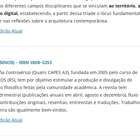
os diferentes campos disciplinares que se vinculam
ao
território, 
o digital,
estabelecendo, a partir dessa tríade o lócus fundamental
e nas reflexões sobre a arquitetura contemporânea.
dição Atual
SINOS) - ISSN 1808-5253
fia
Controvérsia
(Qualis CAPES A3), fundada em 2005 pelo curso de
NOS (RS), tem por objetivo estimular a produção e divulgação de
 filosófico feitas pela comunidade acadêmica. A revista tem
rimestral (publicações anuais em abril, agosto e dezembro), fluxo
contribuições originais, resenhas, entrevistas e traduções. Trabalho
eira são igualmente bem-vindos.
dição Atual