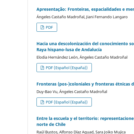
Apresentação: Fronteiras, espacialidades e me
Ángeles Castaño Madroñal, Jiani Fernando Langaro
PDF
Hacia una descolonización del conocimiento so
Raya hispano-lusa de Andalucía
Elodia Hernández León, Ángeles Castaño Madroñal
PDF (Español (España))
Fronteras (pos-)coloniales y fronteras étnicas 
Duy-Bao Vu, Ángeles Castaño Madroñal
PDF (Español (España))
Entre la escuela y el territorio: representacio
norte de Chile
Raúl Bustos, Alfonso Díaz Aguad, Sara Joiko Mujica