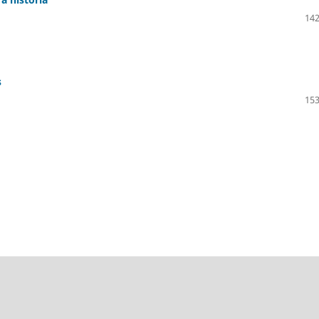
142
s
153