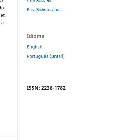
 A
do
Para Bibliotecários
et,
 a
Idioma
English
Português (Brasil)
ISSN: 2236-1782