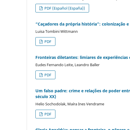
PDF (Español (España))
“Caçadores da própria história”: colonização e
Luisa Tombini Wittmann
PDF
Fronteiras diletantes: limiares de experiências
Eudes Fernando Leite, Leandro Baller
PDF
Um falso padre: crime e relações de poder entr
século XX)
Helio Sochodolak, Maíra Ines Vendrame
PDF
Gloria Anzaldúa: pensar a fronteira, o gênero e 