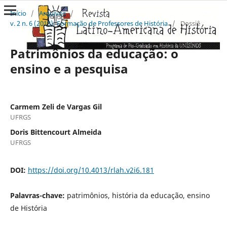
Início
/
Arquivos
/
v. 2 n. 6 (2013): Formação de Professores de História
/
Dossiê
Patrimônios da educação: o
ensino e a pesquisa
Carmem Zeli de Vargas Gil
UFRGS
Doris Bittencourt Almeida
UFRGS
DOI:
https://doi.org/10.4013/rlah.v2i6.181
Palavras-chave:
patrimônios, história da educação, ensino
de História