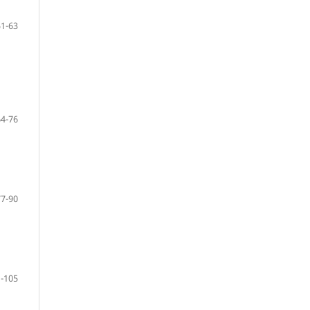
51-63
64-76
77-90
-105