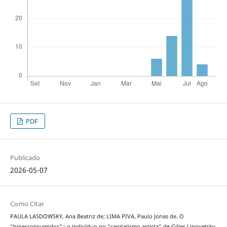
PDF
Publicado
2026-05-07
Como Citar
PAULA LASDOWSKY, Ana Beatriz de; LIMA PIVA, Paulo Jonas de. O
“hiperconsumidor”:: o indivíduo no “capitalismo artista” de Gilles Lipovetsky.