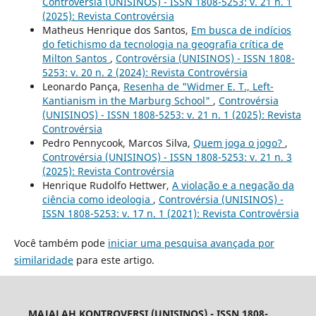
Controvérsia (UNISINOS) - ISSN 1808-5253: v. 21 n. 1
(2025): Revista Controvérsia
Matheus Henrique dos Santos,
Em busca de indícios
do fetichismo da tecnologia na geografia crítica de
Milton Santos
,
Controvérsia (UNISINOS) - ISSN 1808-
5253: v. 20 n. 2 (2024): Revista Controvérsia
Leonardo Pança,
Resenha de "Widmer E. T., Left-
Kantianism in the Marburg School"
,
Controvérsia
(UNISINOS) - ISSN 1808-5253: v. 21 n. 1 (2025): Revista
Controvérsia
Pedro Pennycook, Marcos Silva,
Quem joga o jogo?
,
Controvérsia (UNISINOS) - ISSN 1808-5253: v. 21 n. 3
(2025): Revista Controvérsia
Henrique Rudolfo Hettwer,
A violação e a negação da
ciência como ideologia
,
Controvérsia (UNISINOS) -
ISSN 1808-5253: v. 17 n. 1 (2021): Revista Controvérsia
Você também pode
iniciar uma pesquisa avançada por
similaridade
para este artigo.
MAJALAH KONTROVERSI (UNISINOS) - ISSN 1808-