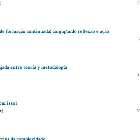
)
2
de formação continuada: conjugando reflexão e ação
3
ijada entre teoría y metodología
4
com isso?
r)
5
ctiva da complexidade