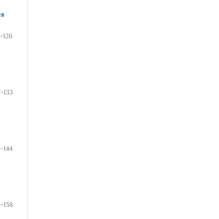
es
5-126
7-133
4-144
5-158