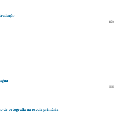
 tradução
159
íngua
166
no de ortografia na escola primária