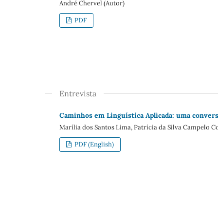
André Chervel (Autor)
PDF
Entrevista
Caminhos em Linguística Aplicada: uma conver
Marília dos Santos Lima, Patrícia da Silva Campelo Co
PDF (English)