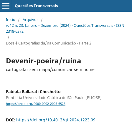
Questões Transversais
Início
/
Arquivos
/
v. 12 n. 23: Janeiro - Dezembro (2024) - Questões Transversais - ISSN
2318-6372
/
Dossiê Cartografias da/na Comunicação - Parte 2
Devenir-poeira/ruína
cartografar sem mapa/comunicar sem nome
Fabíola Ballarati Chechetto
Pontifícia Universidade Católica de São Paulo (PUC-SP)
https://orcid.org/0000-0002-2095-6523
DOI:
https://doi.org/10.4013/qt.2024.1223.09