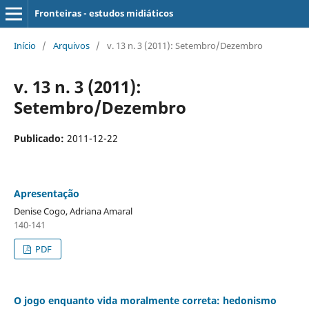
Fronteiras - estudos midiáticos
Início
/
Arquivos
/
v. 13 n. 3 (2011): Setembro/Dezembro
v. 13 n. 3 (2011):
Setembro/Dezembro
Publicado:
2011-12-22
Apresentação
Denise Cogo, Adriana Amaral
140-141
PDF
O jogo enquanto vida moralmente correta: hedonismo