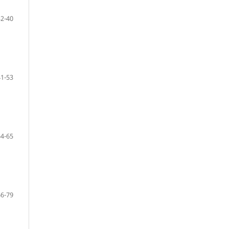
32-40
41-53
54-65
66-79