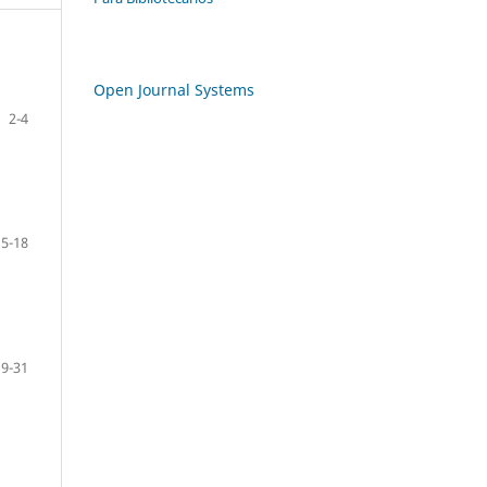
Open Journal Systems
2-4
5-18
19-31