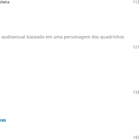
ieira
112
xto audiovisual baseado em uma personagem dos quadrinhos
121
133
vas
142