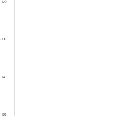
-120
-132
-141
-155