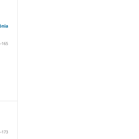
ônia
-165
-173