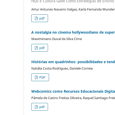
HQs e Cultura Geek Como Estratégias de Ensino 
Artur Antunes Navarro Valgas, Karla Fernanda Wunder 
pdf
A nostalgia no cinema hollywoodiano de super-h
Maximiniano Duval da Silva Cirne
pdf
Histórias em quadrinhos: possibilidades e ten
Natália Costa Rodrigues, Daniele Correia
PDF
Webcomics como Recursos Educacionais Digitai
Pâmela de Castro Freitas Oliveira, Raquel Santiago Freir
pdf