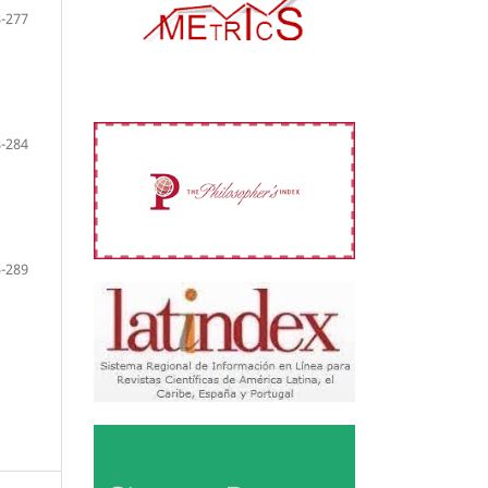
-277
-284
-289