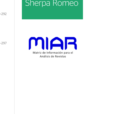
-292
-297