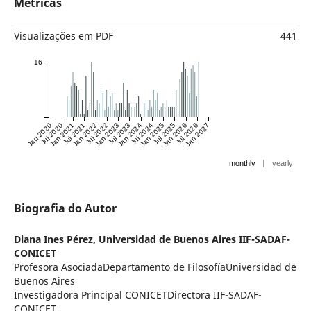
Métricas
Visualizações em PDF
441
16
Jan 2020
Jul 2020
Jan 2021
Jul 2021
Jan 2022
Jul 2022
Jan 2023
Jul 2023
Jan 2024
Jul 2024
Jan 2025
Jul 2025
Jan 2026
Jul 2026
Jan 2027
|
monthly
yearly
Biografia do Autor
Diana Ines Pérez,
Universidad de Buenos Aires IIF-SADAF-
CONICET
Profesora AsociadaDepartamento de FilosofíaUniversidad de
Buenos Aires
Investigadora Principal CONICETDirectora IIF-SADAF-
CONICET