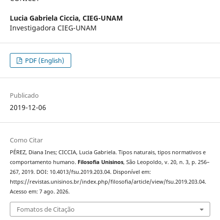
Lucia Gabriela Ciccia,
CIEG-UNAM
Investigadora CIEG-UNAM
PDF (English)
Publicado
2019-12-06
Como Citar
PÉREZ, Diana Ines; CICCIA, Lucia Gabriela. Tipos naturais, tipos normativos e
comportamento humano.
Filosofia Unisinos
, São Leopoldo, v. 20, n. 3, p. 256–
267, 2019. DOI: 10.4013/fsu.2019.203.04. Disponível em:
https://revistas.unisinos.br/index.php/filosofia/article/view/fsu.2019.203.04.
Acesso em: 7 ago. 2026.
Fomatos de Citação