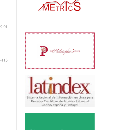
79-91
-115