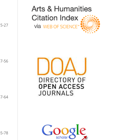
15-27
37-56
57-64
65-78