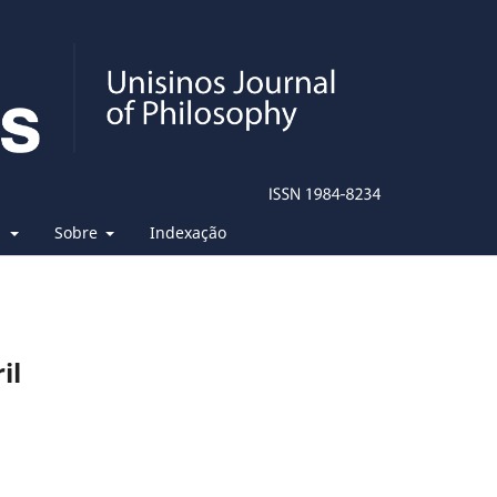
s
Sobre
Indexação
il