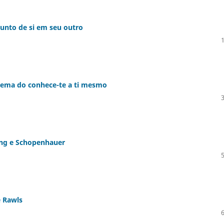
junto de si em seu outro
rema do conhece-te a ti mesmo
ling e Schopenhauer
e Rawls