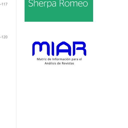
-117
-120