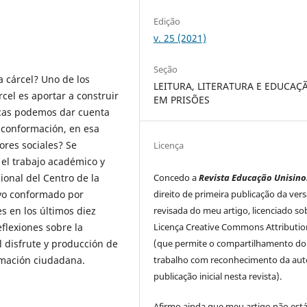
Edição
v. 25 (2021)
Seção
a cárcel? Uno de los
LEITURA, LITERATURA E EDUCAÇ
rcel es aportar a construir
EM PRISÕES
icas podemos dar cuenta
a conformación, en esa
ores sociales? Se
Licença
 el trabajo académico y
onal del Centro de la
Concedo a
Revista Educação Unisino
ivo conformado por
direito de primeira publicação da ver
es en los últimos diez
revisada do meu artigo, licenciado so
eflexiones sobre la
Licença Creative Commons Attributio
l disfrute y producción de
(que permite o compartilhamento do
ormación ciudadana.
trabalho com reconhecimento da auto
publicação inicial nesta revista).
Afirmo ainda que meu artigo não est