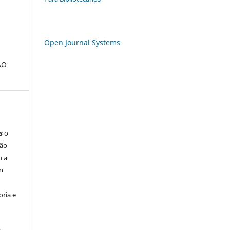
Open Journal Systems
ÃO
s
o
são
b a
n
ria e
á