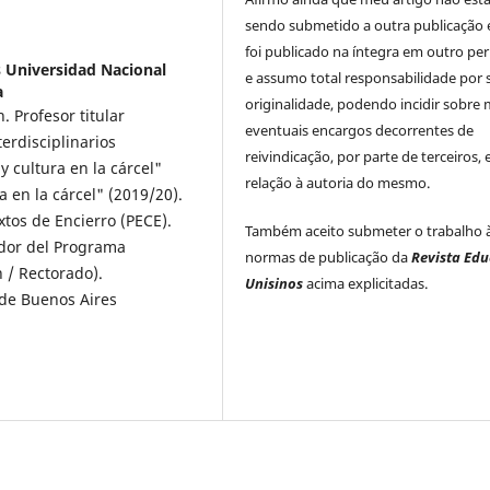
sendo submetido a outra publicação 
foi publicado na íntegra em outro per
s Universidad Nacional
e assumo total responsabilidade por 
a
originalidade, podendo incidir sobre
 Profesor titular
eventuais encargos decorrentes de
terdisciplinarios
reivindicação, por parte de terceiros,
y cultura en la cárcel"
relação à autoria do mesmo.
a en la cárcel" (2019/20).
tos de Encierro (PECE).
Também aceito submeter o trabalho 
ador del Programa
normas de publicação da
Revista Ed
n / Rectorado).
Unisinos
acima explicitadas.
 de Buenos Aires