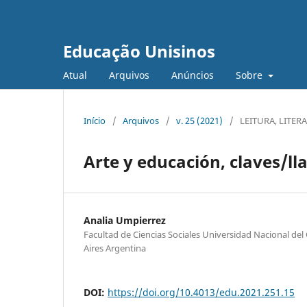
Educação Unisinos
Atual
Arquivos
Anúncios
Sobre
Início
/
Arquivos
/
v. 25 (2021)
/
LEITURA, LITE
Arte y educación, claves/ll
Analia Umpierrez
Facultad de Ciencias Sociales Universidad Nacional del
Aires Argentina
DOI:
https://doi.org/10.4013/edu.2021.251.15