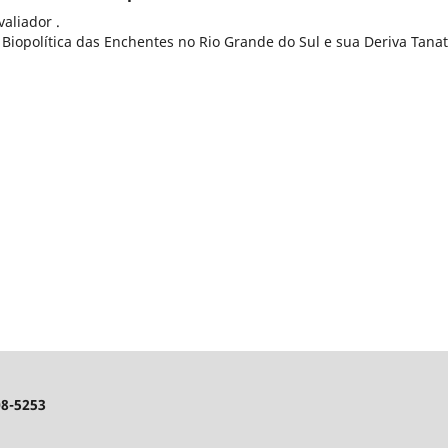
valiador .
A Biopolítica das Enchentes no Rio Grande do Sul e sua Deriva Tanato
8-5253