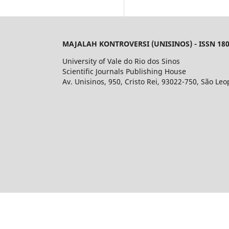
MAJALAH KONTROVERSI (UNISINOS) - ISSN 180
University of Vale do Rio dos Sinos
Scientific Journals Publishing House
Av. Unisinos, 950, Cristo Rei, 93022-750, São Leo