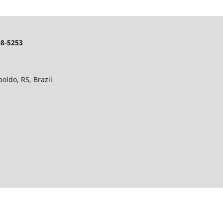
8-5253
poldo, RS, Brazil