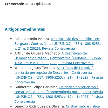
Controvérsia
acima explicitadas.
Artigos Semelhantes
Pablo Antonio Pelizza,
A “educação dos sentidos” em
Bergson
,
Controvérsia (UNISINOS) - ISSN 1808-5253:
v. 21 n. 3 (2025): Revista Controvérsia
Arthur de Oliveira Machado,
A destruição da
Demolição da razão:
,
Controvérsia (UNISINOS) - ISSN
1808-5253: v. 19 n. 3 (2023): Revista Controvérsia
William de Jesus Teixeira,
As críticas de Leibniz à
teoria da percepção de Descartes
,
Controvérsia
(UNISINOS) - ISSN 1808-5253: v. 21 n. 1 (2025): Revista
Controvérsia
Guilherme Felipe Carvalho,
Da crítica do ceticismo à
construção de uma fenomenologia pura
,
Controvérsia
(UNISINOS) - ISSN 1808-5253: v. 19 n. 1 (2023): Revista
Controvérsia
Leandro Rodrigues de Oliveira,
Cristianismo e crítica