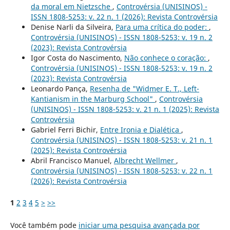
da moral em Nietzsche
,
Controvérsia (UNISINOS) -
ISSN 1808-5253: v. 22 n. 1 (2026): Revista Controvérsia
Denise Narli da Silveira,
Para uma crítica do poder:
,
Controvérsia (UNISINOS) - ISSN 1808-5253: v. 19 n. 2
(2023): Revista Controvérsia
Igor Costa do Nascimento,
Não conhece o coração:
,
Controvérsia (UNISINOS) - ISSN 1808-5253: v. 19 n. 2
(2023): Revista Controvérsia
Leonardo Pança,
Resenha de "Widmer E. T., Left-
Kantianism in the Marburg School"
,
Controvérsia
(UNISINOS) - ISSN 1808-5253: v. 21 n. 1 (2025): Revista
Controvérsia
Gabriel Ferri Bichir,
Entre Ironia e Dialética
,
Controvérsia (UNISINOS) - ISSN 1808-5253: v. 21 n. 1
(2025): Revista Controvérsia
Abril Francisco Manuel,
Albrecht Wellmer
,
Controvérsia (UNISINOS) - ISSN 1808-5253: v. 22 n. 1
(2026): Revista Controvérsia
1
2
3
4
5
>
>>
Você também pode
iniciar uma pesquisa avançada por