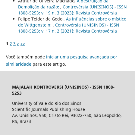
Arthur de Oliveira Machado,
A destruição da
Demolição da razão:
,
Controvérsia (UNISINOS) - ISSN
1808-5253: v. 19 n. 3 (2023): Revista Controvérsia
Felipe Teider de Godoi,
As influências sobre o místico
de Wittgenstein:
,
Controvérsia (UNISINOS) - ISSN
1808-5253: v. 17 n. 2 (2021): Revista Controvérsia
1
2
3
>
>>
Você também pode
iniciar uma pesquisa avançada por
similaridade
para este artigo.
MAJALAH KONTROVERSI (UNISINOS) - ISSN 1808-
5253
University of Vale do Rio dos Sinos
Scientific Journals Publishing House
Av. Unisinos, 950, Cristo Rei, 93022-750, São Leopoldo,
RS, Brazil