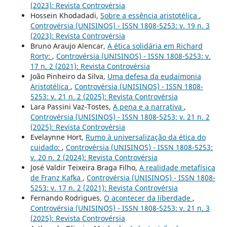
(2023): Revista Controvérsia
Hossein Khodadadi,
Sobre a essência aristotélica
,
Controvérsia (UNISINOS) - ISSN 1808-5253: v. 19 n. 3
(2023): Revista Controvérsia
Bruno Araujo Alencar,
A ética solidária em Richard
Rorty:
,
Controvérsia (UNISINOS) - ISSN 1808-5253: v.
17 n. 2 (2021): Revista Controvérsia
João Pinheiro da Silva,
Uma defesa da eudaimonia
Aristotélica
,
Controvérsia (UNISINOS) - ISSN 1808-
5253: v. 21 n. 2 (2025): Revista Controvérsia
Lara Passini Vaz-Tostes,
A pena e a narrativa
,
Controvérsia (UNISINOS) - ISSN 1808-5253: v. 21 n. 2
(2025): Revista Controvérsia
Evelaynne Hort,
Rumo à universalização da ética do
cuidado:
,
Controvérsia (UNISINOS) - ISSN 1808-5253:
v. 20 n. 2 (2024): Revista Controvérsia
José Valdir Teixeira Braga Filho,
A realidade metafísica
de Franz Kafka
,
Controvérsia (UNISINOS) - ISSN 1808-
5253: v. 17 n. 2 (2021): Revista Controvérsia
Fernando Rodrigues,
O acontecer da liberdade
,
Controvérsia (UNISINOS) - ISSN 1808-5253: v. 21 n. 3
(2025): Revista Controvérsia