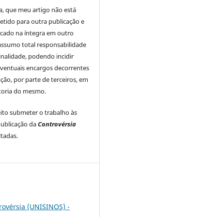
a, que meu artigo não está
tido para outra publicação e
icado na íntegra em outro
assumo total responsabilidade
inalidade, podendo incidir
ventuais encargos decorrentes
ação, por parte de terceiros, em
utoria do mesmo.
to submeter o trabalho às
ublicação da
Controvérsia
itadas.
rovérsia (UNISINOS) -