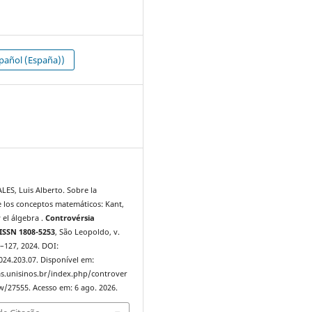
pañol (España))
1
S, Luis Alberto. Sobre la
e los conceptos matemáticos: Kant,
 el álgebra .
Controvérsia
ISSN 1808-5253
, São Leopoldo, v.
14–127, 2024. DOI:
024.203.07. Disponível em:
tas.unisinos.br/index.php/controver
ew/27555. Acesso em: 6 ago. 2026.