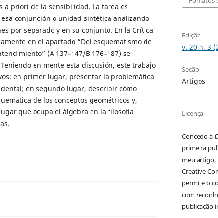
Fomatos d
s a priori de la sensibilidad. La tarea es
 esa conjunción o unidad sintética analizando
s por separado y en su conjunto. En la Crítica
Edição
́ficamente en el apartado “Del esquematismo de
v. 20 n. 3 
entendimiento” (A 137–147/B 176–187) se
eniendo en mente esta discusión, este trabajo
Seção
ivos: en primer lugar, presentar la problemática
Artigos
ental; en segundo lugar, describir cómo
quemática de los conceptos geométricos y,
lugar que ocupa el álgebra en la filosofía
Licença
as.
Concedo à
C
primeira pub
meu artigo, 
Creative Co
permite o c
com reconhe
publicação in