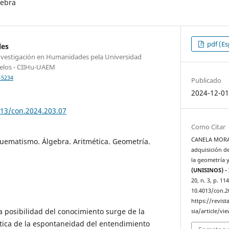
gebra
pdf (Es
les
 Investigación en Humanidades pela Universidad
elos - CIIHu-UAEM
-5234
Publicado
2024-12-0
013/con.2024.203.07
Como Citar
CANELA MORALE
uematismo. Álgebra. Aritmética. Geometría.
adquisición d
la geometría y
(UNISINOS) - 
20, n. 3, p. 1
10.4013/con.2
https://revis
a posibilidad del conocimiento surge de la
sia/article/vi
ética de la espontaneidad del entendimiento