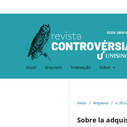
Atual
Arquivos
Indexação
Sobre
Início
/
Arquivos
/
v. 20 n
Sobre la adqui