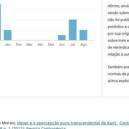
Afirmo, aind
sendo subme
não foi publ
periódico e 
por sua orig
sobre mim e
de reivindic
relação à a
Também acei
normas de p
acima explic
o Morais,
Hegel e a apercepção pura transcendental de Kant
,
Cont
8 n. 1 (2022): Revista Controvérsia