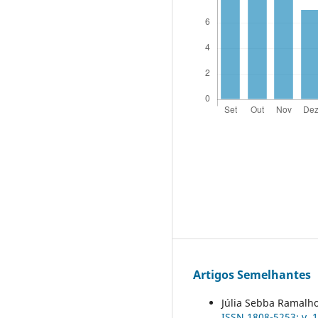
Artigos Semelhantes
Júlia Sebba Ramalh
ISSN 1808-5253: v. 1