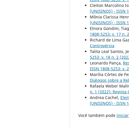
Cleiton Marcolino I
(UNISINOS) - ISSN 18
Mônia Clarissa Hen
(UNISINOS) - ISSN 18
Elnora Gondim, Tia
1808-5253: v. 17 n. 
Richard de Lima Ga
Controvérsia
Talita Leal Santos, 
5253: v. 18 n. 2 (202
Leonardo Pança,
Re
ISSN 1808-5253: v. 2
Marília Côrtes de Fe
Diálogos sobre a R
Rafaela Weber Mal
n. 1 (2022): Revista
Andrea Cachel,
Elem
(UNISINOS) - ISSN 18
Você também pode
inicia