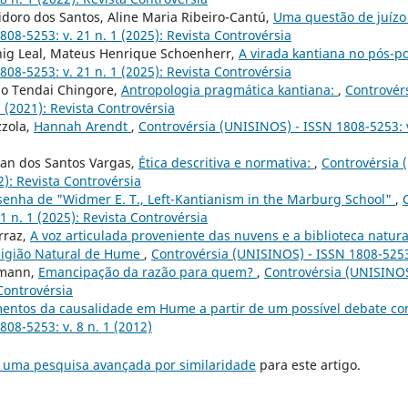
sidoro dos Santos, Aline Maria Ribeiro-Cantú,
Uma questão de juíz
08-5253: v. 21 n. 1 (2025): Revista Controvérsia
nig Leal, Mateus Henrique Schoenherr,
A virada kantiana no pós-p
08-5253: v. 21 n. 1 (2025): Revista Controvérsia
go Tendai Chingore,
Antropologia pragmática kantiana:
,
Controvér
2 (2021): Revista Controvérsia
zzola,
Hannah Arendt
,
Controvérsia (UNISINOS) - ISSN 1808-5253: v.
Jean dos Santos Vargas,
Ética descritiva e normativa:
,
Controvérsia 
2): Revista Controvérsia
senha de "Widmer E. T., Left-Kantianism in the Marburg School"
,
1 n. 1 (2025): Revista Controvérsia
rraz,
A voz articulada proveniente das nuvens e a biblioteca natur
eligião Natural de Hume
,
Controvérsia (UNISINOS) - ISSN 1808-5253:
lmann,
Emancipação da razão para quem?
,
Controvérsia (UNISINOS
 Controvérsia
entos da causalidade em Hume a partir de um possível debate c
08-5253: v. 8 n. 1 (2012)
r uma pesquisa avançada por similaridade
para este artigo.