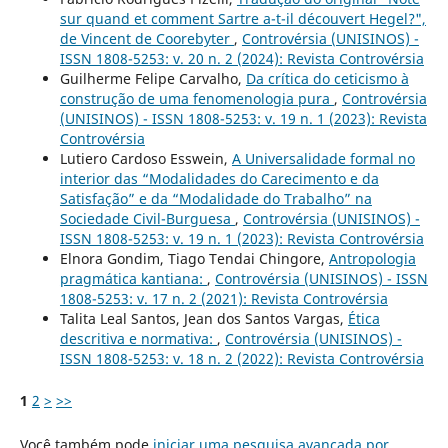
sur quand et comment Sartre a-t-il découvert Hegel?",
de Vincent de Coorebyter
,
Controvérsia (UNISINOS) -
ISSN 1808-5253: v. 20 n. 2 (2024): Revista Controvérsia
Guilherme Felipe Carvalho,
Da crítica do ceticismo à
construção de uma fenomenologia pura
,
Controvérsia
(UNISINOS) - ISSN 1808-5253: v. 19 n. 1 (2023): Revista
Controvérsia
Lutiero Cardoso Esswein,
A Universalidade formal no
interior das “Modalidades do Carecimento e da
Satisfação” e da “Modalidade do Trabalho” na
Sociedade Civil-Burguesa
,
Controvérsia (UNISINOS) -
ISSN 1808-5253: v. 19 n. 1 (2023): Revista Controvérsia
Elnora Gondim, Tiago Tendai Chingore,
Antropologia
pragmática kantiana:
,
Controvérsia (UNISINOS) - ISSN
1808-5253: v. 17 n. 2 (2021): Revista Controvérsia
Talita Leal Santos, Jean dos Santos Vargas,
Ética
descritiva e normativa:
,
Controvérsia (UNISINOS) -
ISSN 1808-5253: v. 18 n. 2 (2022): Revista Controvérsia
1
2
>
>>
Você também pode
iniciar uma pesquisa avançada por