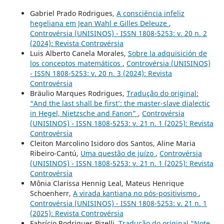
Gabriel Prado Rodrigues,
A consciência infeliz
hegeliana em Jean Wahl e Gilles Deleuze
,
Controvérsia (UNISINOS) - ISSN 1808-5253: v. 20 n. 2
(2024): Revista Controvérsia
Luis Alberto Canela Morales,
Sobre la adquisición de
los conceptos matemáticos
,
Controvérsia (UNISINOS)
- ISSN 1808-5253: v. 20 n. 3 (2024): Revista
Controvérsia
Bräulio Marques Rodrigues,
Tradução do original:
“And the last shall be first’: the master-slave dialectic
in Hegel, Nietzsche and Fanon”
,
Controvérsia
(UNISINOS) - ISSN 1808-5253: v. 21 n. 1 (2025): Revista
Controvérsia
Cleiton Marcolino Isidoro dos Santos, Aline Maria
Ribeiro-Cantú,
Uma questão de juízo
,
Controvérsia
(UNISINOS) - ISSN 1808-5253: v. 21 n. 1 (2025): Revista
Controvérsia
Mônia Clarissa Hennig Leal, Mateus Henrique
Schoenherr,
A virada kantiana no pós-positivismo
,
Controvérsia (UNISINOS) - ISSN 1808-5253: v. 21 n. 1
(2025): Revista Controvérsia
Fabrício Rodrigues Pizelli,
Tradução do original "Note