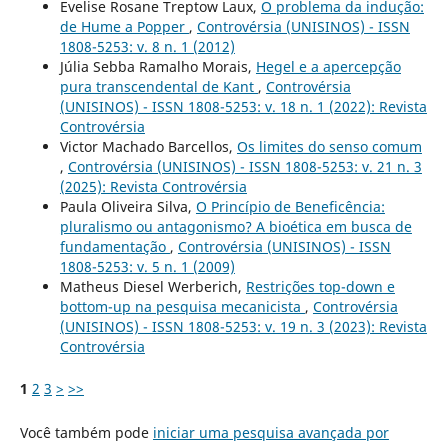
Evelise Rosane Treptow Laux,
O problema da indução:
de Hume a Popper
,
Controvérsia (UNISINOS) - ISSN
1808-5253: v. 8 n. 1 (2012)
Júlia Sebba Ramalho Morais,
Hegel e a apercepção
pura transcendental de Kant
,
Controvérsia
(UNISINOS) - ISSN 1808-5253: v. 18 n. 1 (2022): Revista
Controvérsia
Victor Machado Barcellos,
Os limites do senso comum
,
Controvérsia (UNISINOS) - ISSN 1808-5253: v. 21 n. 3
(2025): Revista Controvérsia
Paula Oliveira Silva,
O Princípio de Beneficência:
pluralismo ou antagonismo? A bioética em busca de
fundamentação
,
Controvérsia (UNISINOS) - ISSN
1808-5253: v. 5 n. 1 (2009)
Matheus Diesel Werberich,
Restrições top-down e
bottom-up na pesquisa mecanicista
,
Controvérsia
(UNISINOS) - ISSN 1808-5253: v. 19 n. 3 (2023): Revista
Controvérsia
1
2
3
>
>>
Você também pode
iniciar uma pesquisa avançada por