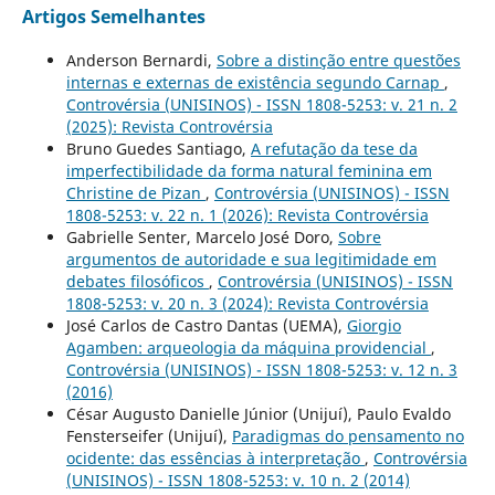
Artigos Semelhantes
Anderson Bernardi,
Sobre a distinção entre questões
internas e externas de existência segundo Carnap
,
Controvérsia (UNISINOS) - ISSN 1808-5253: v. 21 n. 2
(2025): Revista Controvérsia
Bruno Guedes Santiago,
A refutação da tese da
imperfectibilidade da forma natural feminina em
Christine de Pizan
,
Controvérsia (UNISINOS) - ISSN
1808-5253: v. 22 n. 1 (2026): Revista Controvérsia
Gabrielle Senter, Marcelo José Doro,
Sobre
argumentos de autoridade e sua legitimidade em
debates filosóficos
,
Controvérsia (UNISINOS) - ISSN
1808-5253: v. 20 n. 3 (2024): Revista Controvérsia
José Carlos de Castro Dantas (UEMA),
Giorgio
Agamben: arqueologia da máquina providencial
,
Controvérsia (UNISINOS) - ISSN 1808-5253: v. 12 n. 3
(2016)
César Augusto Danielle Júnior (Unijuí), Paulo Evaldo
Fensterseifer (Unijuí),
Paradigmas do pensamento no
ocidente: das essências à interpretação
,
Controvérsia
(UNISINOS) - ISSN 1808-5253: v. 10 n. 2 (2014)