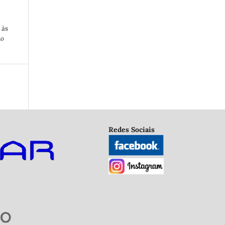
 às
io
Redes Sociais