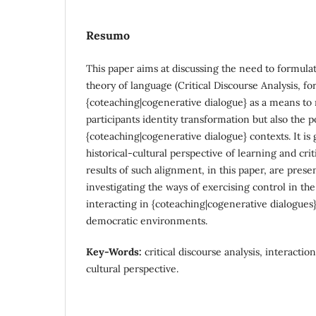
Resumo
This paper aims at discussing the need to formula
theory of language (Critical Discourse Analysis, f
{coteaching|cogenerative dialogue} as a means to
participants identity transformation but also the p
{coteaching|cogenerative dialogue} contexts. It is
historical-cultural perspective of learning and crit
results of such alignment, in this paper, are prese
investigating the ways of exercising control in th
interacting in {coteaching|cogenerative dialogues}
democratic environments.
Key-Words:
critical discourse analysis, interactio
cultural perspective.