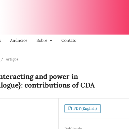
s
Anúncios
Sobre
Contato
/
Artigos
nteracting and power in
alogue}: contributions of CDA
PDF (English)
Publicado