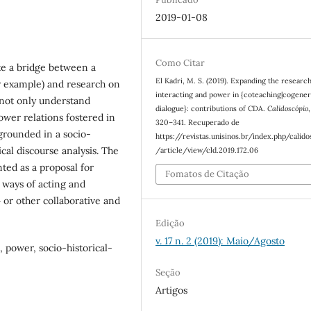
2019-01-08
Como Citar
te a bridge between a
El Kadri, M. S. (2019). Expanding the researc
or example) and research on
interacting and power in {coteaching|cogener
 not only understand
dialogue}: contributions of CDA.
Calidoscópio
ower relations fostered in
320–341. Recuperado de
 grounded in a socio-
https://revistas.unisinos.br/index.php/calid
ical discourse analysis. The
/article/view/cld.2019.172.06
nted as a proposal for
Fomatos de Citação
e ways of acting and
 or other collaborative and
Edição
v. 17 n. 2 (2019): Maio/Agosto
n, power, socio-historical-
Seção
Artigos