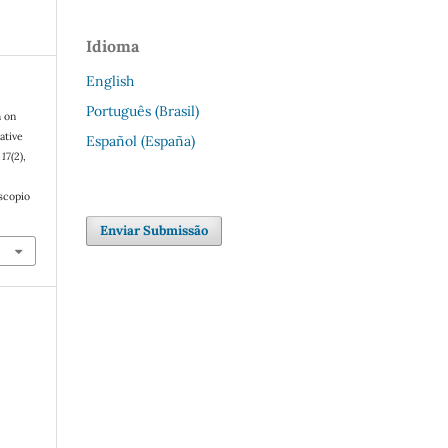
Idioma
English
Português (Brasil)
h on
ative
Español (España)
,
17
(2),
oscopio
Enviar Submissão