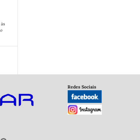
 às
io
Redes Sociais