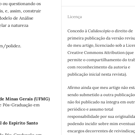
do ou questionando os
is, e, assim, construir
Licença
Modelo de Análise
elar a natureza
Concedo à
Calidoscópio
o direito de
primeira publicação da versão revis
do meu artigo, licenciado sob a Lice
im/polidez.
Creative Commons Attribution (que
permite o compartilhamento do tra
com reconhecimento da autoria e
publicação inicial nesta revista).
Afirmo ainda que meu artigo não est
sendo submetido a outra publicação
 de Minas Gerais (UFMG)
não foi publicado na íntegra em out
 de Pós-Graduação em
periódico e assumo total
responsabilidade por sua originalid
l do Espírito Santo
podendo incidir sobre mim eventuai
encargos decorrentes de reivindicaç
a de Pós-Graduação em