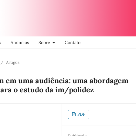
s
Anúncios
Sobre
Contato
/
Artigos
em em uma audiência: uma abordagem
para o estudo da im/polidez
PDF
Publicado