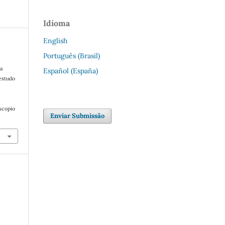
Idioma
English
Português (Brasil)
a
Español (España)
 estudo
oscopio
Enviar Submissão